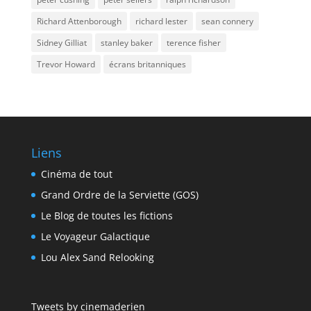
Richard Attenborough
richard lester
sean connery
Sidney Gilliat
stanley baker
terence fisher
Trevor Howard
écrans britanniques
Liens
Cinéma de tout
Grand Ordre de la Serviette (GOS)
Le Blog de toutes les fictions
Le Voyageur Galactique
Lou Alex Sand Relooking
Tweets by cinemaderien