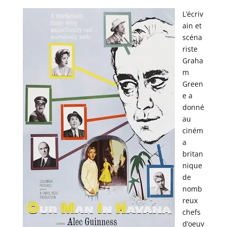
L’écriv
ain et
scéna
riste
Graha
m
Green
e a
donné
au
ciném
a
britan
nique
de
nomb
reux
chefs
d’oeuv