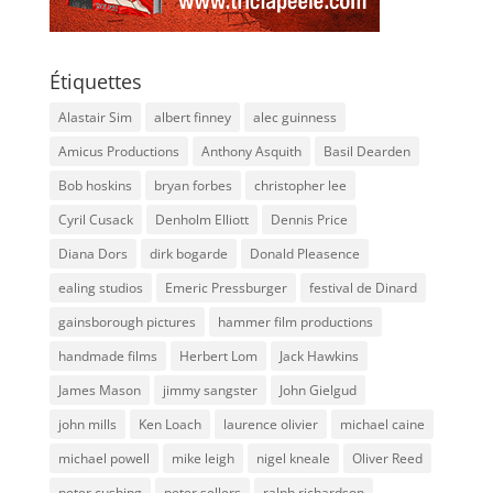
Étiquettes
Alastair Sim
albert finney
alec guinness
Amicus Productions
Anthony Asquith
Basil Dearden
Bob hoskins
bryan forbes
christopher lee
Cyril Cusack
Denholm Elliott
Dennis Price
Diana Dors
dirk bogarde
Donald Pleasence
ealing studios
Emeric Pressburger
festival de Dinard
gainsborough pictures
hammer film productions
handmade films
Herbert Lom
Jack Hawkins
James Mason
jimmy sangster
John Gielgud
john mills
Ken Loach
laurence olivier
michael caine
michael powell
mike leigh
nigel kneale
Oliver Reed
peter cushing
peter sellers
ralph richardson