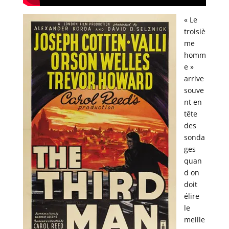
« Le
troisiè
me
homm
e »
arrive
souve
nt en
tête
des
sonda
ges
quan
d on
doit
élire
le
meille