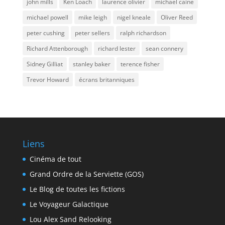
john mills
Ken Loach
laurence olivier
michael caine
michael powell
mike leigh
nigel kneale
Oliver Reed
peter cushing
peter sellers
ralph richardson
Richard Attenborough
richard lester
sean connery
Sidney Gilliat
stanley baker
terence fisher
Trevor Howard
écrans britanniques
Liens
Cinéma de tout
Grand Ordre de la Serviette (GOS)
Le Blog de toutes les fictions
Le Voyageur Galactique
Lou Alex Sand Relooking