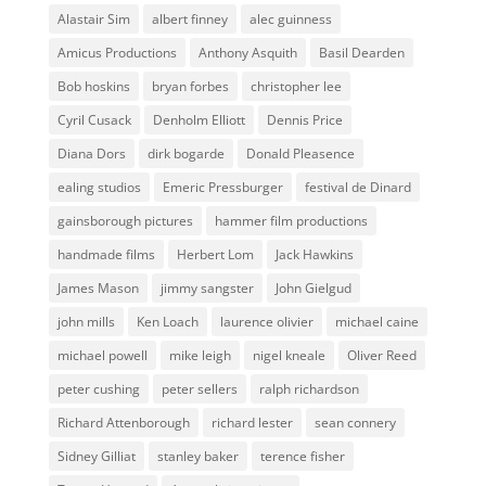
Alastair Sim
albert finney
alec guinness
Amicus Productions
Anthony Asquith
Basil Dearden
Bob hoskins
bryan forbes
christopher lee
Cyril Cusack
Denholm Elliott
Dennis Price
Diana Dors
dirk bogarde
Donald Pleasence
ealing studios
Emeric Pressburger
festival de Dinard
gainsborough pictures
hammer film productions
handmade films
Herbert Lom
Jack Hawkins
James Mason
jimmy sangster
John Gielgud
john mills
Ken Loach
laurence olivier
michael caine
michael powell
mike leigh
nigel kneale
Oliver Reed
peter cushing
peter sellers
ralph richardson
Richard Attenborough
richard lester
sean connery
Sidney Gilliat
stanley baker
terence fisher