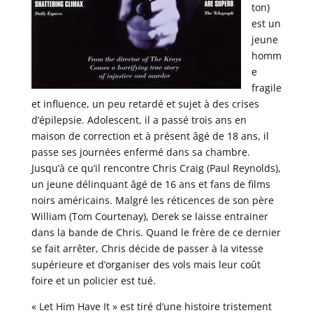
ton)
est un
jeune
homm
e
fragile
et influence, un peu retardé et sujet à des crises
d’épilepsie. Adolescent, il a passé trois ans en
maison de correction et à présent âgé de 18 ans, il
passe ses journées enfermé dans sa chambre.
Jusqu’à ce qu’il rencontre Chris Craig (Paul Reynolds),
un jeune délinquant âgé de 16 ans et fans de films
noirs américains. Malgré les réticences de son père
William (Tom Courtenay), Derek se laisse entrainer
dans la bande de Chris. Quand le frère de ce dernier
se fait arrêter, Chris décide de passer à la vitesse
supérieure et d’organiser des vols mais leur coût
foire et un policier est tué.
« Let Him Have It » est tiré d’une histoire tristement