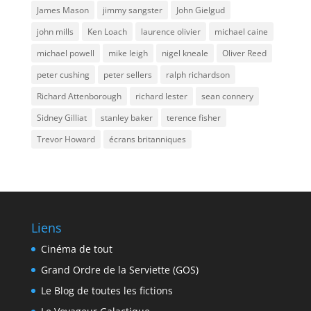
James Mason
jimmy sangster
John Gielgud
john mills
Ken Loach
laurence olivier
michael caine
michael powell
mike leigh
nigel kneale
Oliver Reed
peter cushing
peter sellers
ralph richardson
Richard Attenborough
richard lester
sean connery
Sidney Gilliat
stanley baker
terence fisher
Trevor Howard
écrans britanniques
Liens
Cinéma de tout
Grand Ordre de la Serviette (GOS)
Le Blog de toutes les fictions