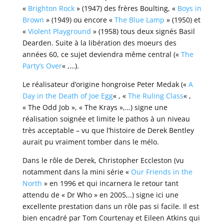
«
Brighton Rock
» (1947) des frères Boulting, «
Boys in
Brown
» (1949) ou encore «
The Blue Lamp
» (1950) et
«
Violent Playground
» (1958) tous deux signés Basil
Dearden. Suite à la libération des moeurs des
années 60, ce sujet deviendra même central («
The
Party’s Over
« ,…).
Le réalisateur d’origine hongroise Peter Medak («
A
Day in the Death of Joe Egg
« , «
The Ruling Class
« ,
« The Odd Job », « The Krays »,…) signe une
réalisation soignée et limite le pathos à un niveau
très acceptable – vu que l’histoire de Derek Bentley
aurait pu vraiment tomber dans le mélo.
Dans le rôle de Derek, Christopher Eccleston (vu
notamment dans la mini série «
Our Friends in the
North
» en 1996 et qui incarnera le retour tant
attendu de « Dr Who » en 2005,..) signe ici une
excellente prestation dans un rôle pas si facile. Il est
bien encadré par Tom Courtenay et Eileen Atkins qui