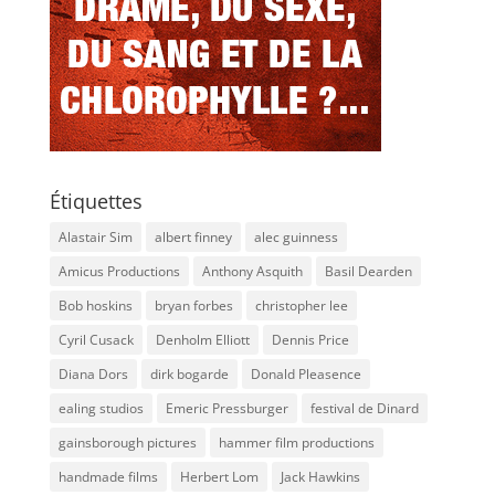
Étiquettes
Alastair Sim
albert finney
alec guinness
Amicus Productions
Anthony Asquith
Basil Dearden
Bob hoskins
bryan forbes
christopher lee
Cyril Cusack
Denholm Elliott
Dennis Price
Diana Dors
dirk bogarde
Donald Pleasence
ealing studios
Emeric Pressburger
festival de Dinard
gainsborough pictures
hammer film productions
handmade films
Herbert Lom
Jack Hawkins