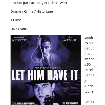
Produit par Luc Roeg et Robert Warr
Drame / Crime / Historique
117mn
UK / France
Londr
es au
début
des
année
s 50.
Derek
Bentle
y
(Chris
tophe
r
Eccles