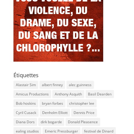
Étiquettes
Alastair Sim
albert finney
alec guinness
Amicus Productions
Anthony Asquith
Basil Dearden
Bob hoskins
bryan forbes
christopher lee
Cyril Cusack
Denholm Elliott
Dennis Price
Diana Dors
dirk bogarde
Donald Pleasence
ealing studios
Emeric Pressburger
festival de Dinard