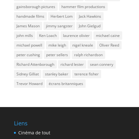
gainsborough pictures
hammer film productions
handmade films
Herbert Lom
Jack Hawkins
James Mason
jimmy sangster
John Gielgud
john mills
Ken Loach
laurence olivier
michael caine
michael powell
mike leigh
nigel kneale
Oliver Reed
peter cushing
peter sellers
ralph richardson
Richard Attenborough
richard lester
sean connery
Sidney Gilliat
stanley baker
terence fisher
Trevor Howard
écrans britanniques
Liens
Cinéma de tout