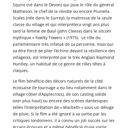
Squire (né dans le Devon) qui joue le rôle du général
Matheson, le chef de la révolte ou encore Prunella
Scales (née dans le Surrey), la maitresse de la seule
classe du village et qui interprétera vingt ans plus
tard la femme de Basil (John Cleese) dans le sitcom
mythique « Fawlty Towers » (1975). Le rôle du
parlementaire très infatué de sa personne, mais qui
va être forcé de plier l’échine devant la résilience des
villageois, est interprété par le très Anglais Raymond
Huntley, un habitué de ce genre de rôles têtes à
claques.
Le film bénéficie des décors naturels de la côté
écossaise (le tournage a eu lieu notamment dans le
village côtier d’Applecross), de son casting solide
(voir plus haut) ou encore des scènes dantesques
telles l’interprétation de « Macbeth » sous un déluge
de pluie. Si le film a été ignoré à sa sortie par les
critiques londoniens, il a connu un joli succès sur les
écrans écossais et a même bénéficié d’une sortie