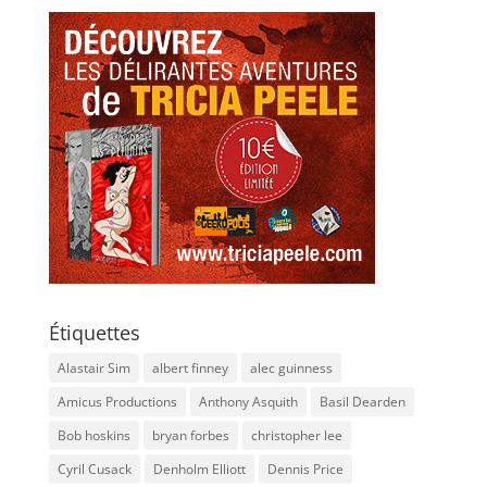
Étiquettes
Alastair Sim
albert finney
alec guinness
Amicus Productions
Anthony Asquith
Basil Dearden
Bob hoskins
bryan forbes
christopher lee
Cyril Cusack
Denholm Elliott
Dennis Price