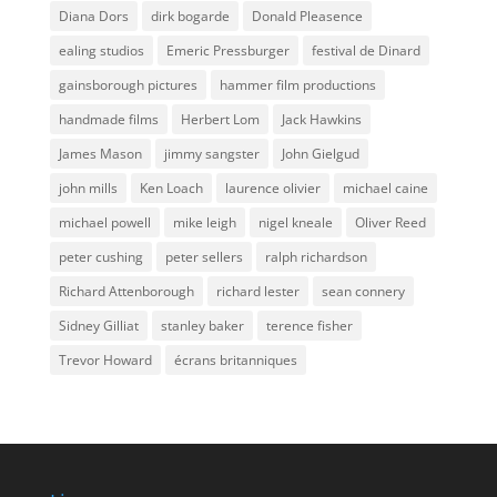
Diana Dors
dirk bogarde
Donald Pleasence
ealing studios
Emeric Pressburger
festival de Dinard
gainsborough pictures
hammer film productions
handmade films
Herbert Lom
Jack Hawkins
James Mason
jimmy sangster
John Gielgud
john mills
Ken Loach
laurence olivier
michael caine
michael powell
mike leigh
nigel kneale
Oliver Reed
peter cushing
peter sellers
ralph richardson
Richard Attenborough
richard lester
sean connery
Sidney Gilliat
stanley baker
terence fisher
Trevor Howard
écrans britanniques