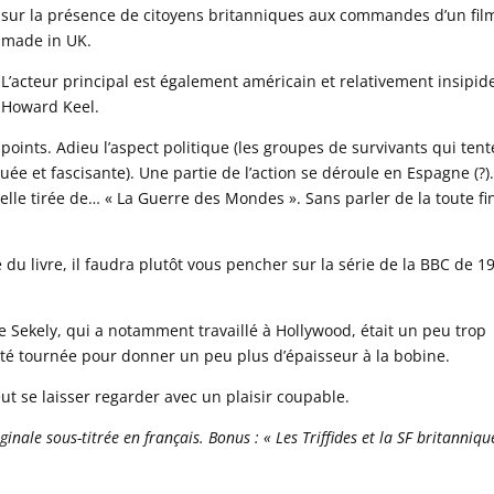
sur la présence de citoyens britanniques aux commandes d’un fil
made in UK.
L’acteur principal est également américain et relativement insipide
Howard Keel.
 points. Adieu l’aspect politique (les groupes de survivants qui tent
ée et fascisante). Une partie de l’action se déroule en Espagne (?)
t elle tirée de… « La Guerre des Mondes ». Sans parler de la toute fi
e du livre, il faudra plutôt vous pencher sur la série de la BBC de 1
ve Sekely, qui a notamment travaillé à Hollywood, était un peu trop
été tournée pour donner un peu plus d’épaisseur à la bobine.
ut se laisser regarder avec un plaisir coupable.
inale sous-titrée en français. Bonus : « Les Triffides et la SF britanniqu