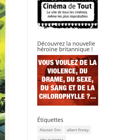
Découvrez la nouvelle
héroïne britannique !
Étiquettes
Alastair Sim
albert finney
alec guinness