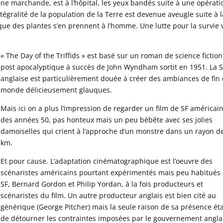
ine marchande, est à l’hôpital, les yeux bandés suite à une opérati
tégralité de la population de la Terre est devenue aveugle suite à l
que des plantes s’en prennent à l’homme. Une lutte pour la survie 
« The Day of the Triffids » est basé sur un roman de science fiction
post apocalyptique à succès de John Wyndham sortit en 1951. La 
anglaise est particulièrement douée à créer des ambiances de fin
monde délicieusement glauques.
Mais ici on a plus l’impression de regarder un film de SF américai
des années 50, pas honteux mais un peu bébête avec ses jolies
damoiselles qui crient à l’approche d’un monstre dans un rayon d
km.
Et pour cause. L’adaptation cinématographique est l’oeuvre des
scénaristes américains pourtant expérimentés mais peu habitués 
SF, Bernard Gordon et Philip Yordan, à la fois producteurs et
scénaristes du film. Un autre producteur anglais est bien cité au
générique (George Pitcher) mais la seule raison de sa présence éta
de détourner les contraintes imposées par le gouvernement angla