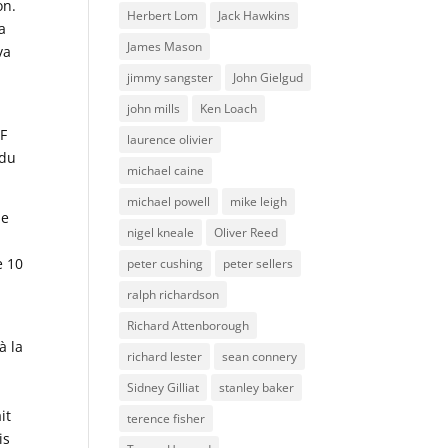
on.
Herbert Lom
Jack Hawkins
a
James Mason
va
jimmy sangster
John Gielgud
john mills
Ken Loach
SF
laurence olivier
 du
michael caine
michael powell
mike leigh
ne
nigel kneale
Oliver Reed
e 10
peter cushing
peter sellers
ralph richardson
Richard Attenborough
à la
richard lester
sean connery
Sidney Gilliat
stanley baker
it
terence fisher
is