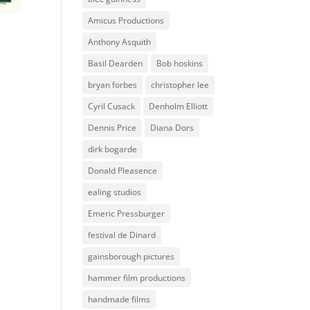
Amicus Productions
Anthony Asquith
Basil Dearden
Bob hoskins
bryan forbes
christopher lee
Cyril Cusack
Denholm Elliott
Dennis Price
Diana Dors
dirk bogarde
Donald Pleasence
ealing studios
Emeric Pressburger
festival de Dinard
gainsborough pictures
hammer film productions
handmade films