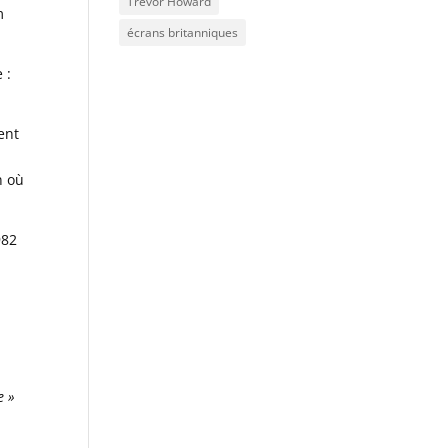
Trevor Howard
m
écrans britanniques
 :
ent
.
n où
982
e »