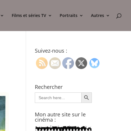
Films et séries TV
Portraits
Autres
Suivez-nous :
Rechercher
Search Button
Search
for:
Mon autre site sur le
cinéma :