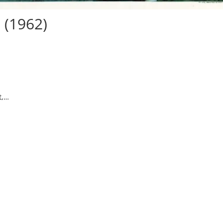
 (1962)
t,…