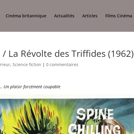
Cinéma britannique
Actualités
Articles
Films Cinéma
 / La Révolte des Triffides (1962)
rreur
,
Science fiction
|
0 commentaires
,… Un plaisir forcément coupable