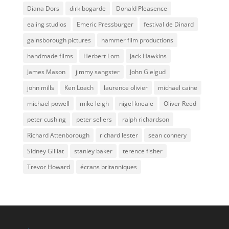
Diana Dors
dirk bogarde
Donald Pleasence
ealing studios
Emeric Pressburger
festival de Dinard
gainsborough pictures
hammer film productions
handmade films
Herbert Lom
Jack Hawkins
James Mason
jimmy sangster
John Gielgud
john mills
Ken Loach
laurence olivier
michael caine
michael powell
mike leigh
nigel kneale
Oliver Reed
peter cushing
peter sellers
ralph richardson
Richard Attenborough
richard lester
sean connery
Sidney Gilliat
stanley baker
terence fisher
Trevor Howard
écrans britanniques