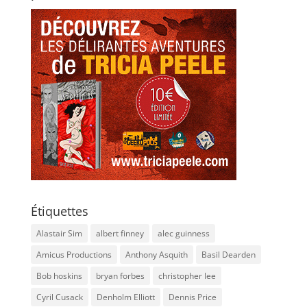
Étiquettes
Alastair Sim
albert finney
alec guinness
Amicus Productions
Anthony Asquith
Basil Dearden
Bob hoskins
bryan forbes
christopher lee
Cyril Cusack
Denholm Elliott
Dennis Price