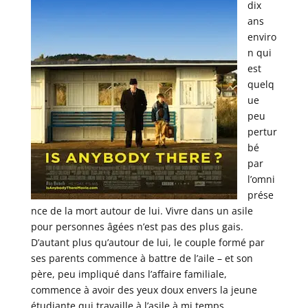
dix
ans
enviro
n qui
est
quelq
ue
peu
pertur
bé
par
l’omni
prése
nce de la mort autour de lui. Vivre dans un asile
pour personnes âgées n’est pas des plus gais.
D’autant plus qu’autour de lui, le couple formé par
ses parents commence à battre de l’aile – et son
père, peu impliqué dans l’affaire familiale,
commence à avoir des yeux doux envers la jeune
étudiante qui travaille à l’asile à mi temps.