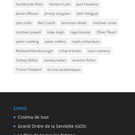
handmade films
Herbert Lom
Jack Hawkins
James Mason
jimmy sangster
John Gielgud
john mills
Ken Loach
laurence olivier
michael caine
michael powell
mike leigh
nigel kneale
Oliver Reed
peter cushing
peter sellers
ralph richardson
Richard Attenborough
richard lester
sean connery
Sidney Gilliat
stanley baker
terence fisher
Trevor Howard
écrans britanniques
Liens
Cinéma de tout
Grand Ordre de la Serviette (GOS)