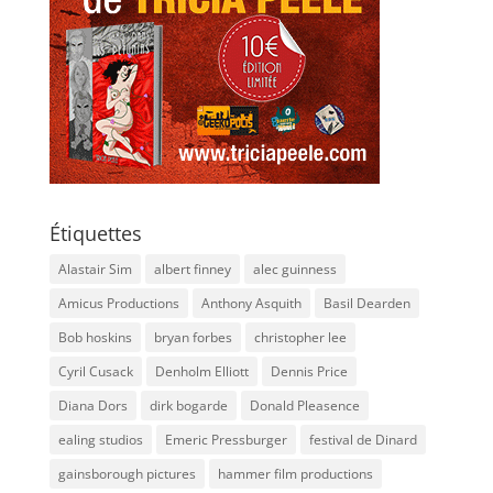
Étiquettes
Alastair Sim
albert finney
alec guinness
Amicus Productions
Anthony Asquith
Basil Dearden
Bob hoskins
bryan forbes
christopher lee
Cyril Cusack
Denholm Elliott
Dennis Price
Diana Dors
dirk bogarde
Donald Pleasence
ealing studios
Emeric Pressburger
festival de Dinard
gainsborough pictures
hammer film productions