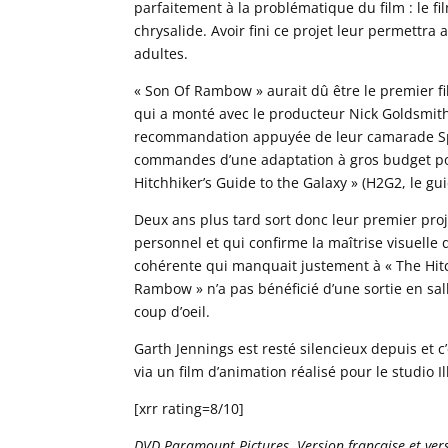
parfaitement à la problématique du film : le fil
chrysalide. Avoir fini ce projet leur permettra
adultes.
« Son Of Rambow » aurait dû être le premier fil
qui a monté avec le producteur Nick Goldsmit
recommandation appuyée de leur camarade Spik
commandes d’une adaptation à gros budget pou
Hitchhiker’s Guide to the Galaxy » (H2G2, le gu
Deux ans plus tard sort donc leur premier proje
personnel et qui confirme la maîtrise visuelle 
cohérente qui manquait justement à « The Hit
Rambow » n’a pas bénéficié d’une sortie en sall
coup d’oeil.
Garth Jennings est resté silencieux depuis et
via un film d’animation réalisé pour le studio
[xrr rating=8/10]
DVD Paramount Pictures. Version française et versi