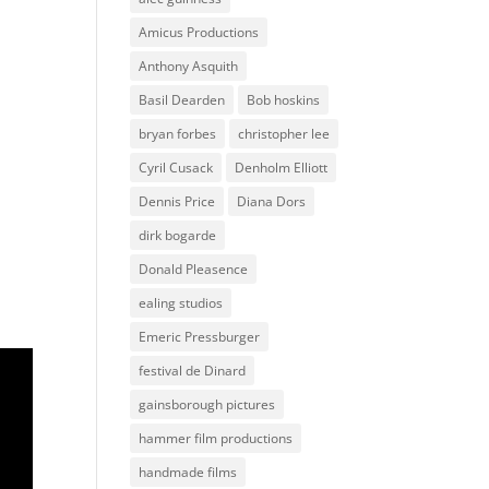
Amicus Productions
Anthony Asquith
Basil Dearden
Bob hoskins
bryan forbes
christopher lee
Cyril Cusack
Denholm Elliott
Dennis Price
Diana Dors
dirk bogarde
Donald Pleasence
ealing studios
Emeric Pressburger
festival de Dinard
gainsborough pictures
hammer film productions
handmade films