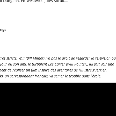
Neil Dudgeon, Ed Westwick, Jules Sitruk,…
ongs
s stricte, Will (Bill Milner) n’a pas le droit de regarder la télévision ou
jour où son ami, le turbulent Lee Carter (Will Poulter), lui fait voir une
nt de réaliser un film inspiré des aventures de l’illustre guerrier.
ruk), un correspondant français, va semer le trouble dans l’école.