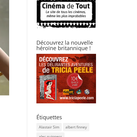
Découvrez la nouvelle
héroïne britannique !
Étiquettes
Alastair Sim
albert finney
alec guinness