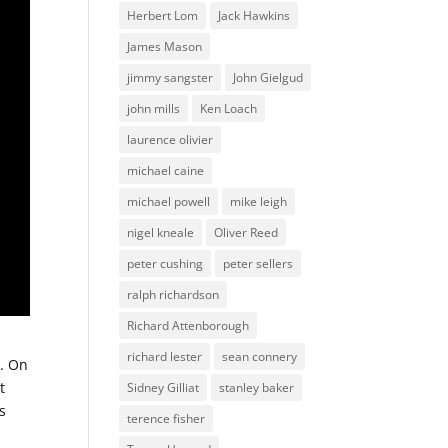
Herbert Lom
Jack Hawkins
James Mason
jimmy sangster
John Gielgud
john mills
Ken Loach
laurence olivier
michael caine
michael powell
mike leigh
nigel kneale
Oliver Reed
peter cushing
peter sellers
ralph richardson
Richard Attenborough
n
richard lester
sean connery
s. On
t
Sidney Gilliat
stanley baker
s
terence fisher