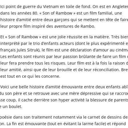
Ici point de guerre du Vietnam en toile de fond. On est en Anglete
dans les années 80. « Son of Rambow » est un film familial, une
histoire d’amitié entre deux garçons qui se mettent en tête de fair
leur propre film inspiré des aventures de Rambo.
Et « Son of Rambow » est une jolie réussite en la matière. Très bie
interprété par le trio d’enfants acteurs (dont le plus expérimenté e
français Jules Sitruk), le film est une déclaration d’amour au ciném
Les enfants sont réunis par leur passion brûlante de faire un film 
leur fera prendre tous les risques. Leur film est à la fois la raison 
leur amitié, ainsi que de leur brouille et de leur réconciliation. Bref
est tout en ce qui les concerne.
Voici une belle histoire d’amitié émouvante entre deux enfants ab
perdu son père et se retrouve avec une mère dépressive qui se raccr
asse coup, il cache derrière son hyper activité la blessure de parent
e un boulet.
oésie dans son traitement notamment via le carnet de dessins de
ion. La fin est émouvante (tout en évitant la larme facile) et répond