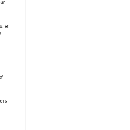
eur
b, et
a
of
2016