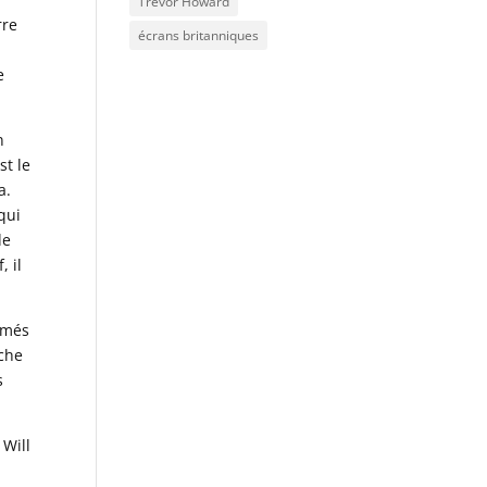
Trevor Howard
rre
écrans britanniques
e
n
st le
a.
qui
de
, il
îmés
oche
s
 Will