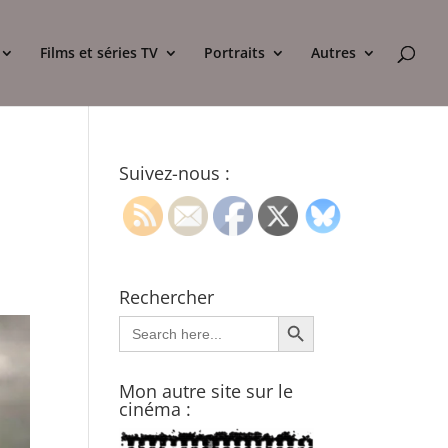
Films et séries TV
Portraits
Autres
Suivez-nous :
Rechercher
Search Button
Search
for:
Mon autre site sur le
cinéma :