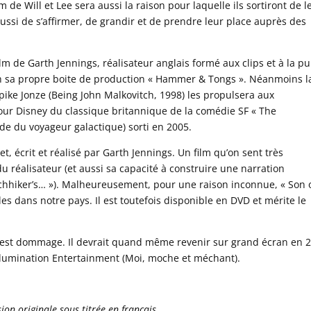
m de Will et Lee sera aussi la raison pour laquelle ils sortiront de l
 aussi de s’affirmer, de grandir et de prendre leur place auprès des
m de Garth Jennings, réalisateur anglais formé aux clips et à la pu
h sa propre boite de production « Hammer & Tongs ». Néanmoins l
e Jonze (Being John Malkovitch, 1998) les propulsera aux
r Disney du classique britannique de la comédie SF « The
ide du voyageur galactique) sorti en 2005.
t, écrit et réalisé par Garth Jennings. Un film qu’on sent très
du réalisateur (et aussi sa capacité à construire une narration
chhiker’s… »). Malheureusement, pour une raison inconnue, « Son 
es dans notre pays. Il est toutefois disponible en DVD et mérite le
 c’est dommage. Il devrait quand même revenir sur grand écran en 
 Illumination Entertainment (Moi, moche et méchant).
on originale sous titrée en français.