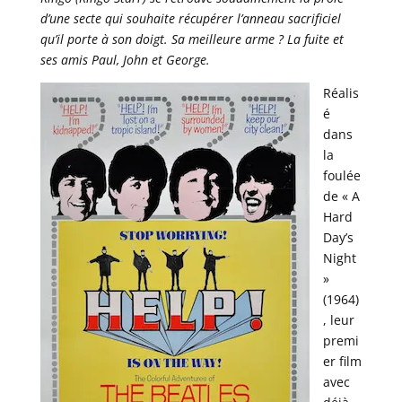
d’une secte qui souhaite récupérer l’anneau sacrificiel
qu’il porte à son doigt. Sa meilleure arme ? La fuite et
ses amis Paul, John et George.
Réalis
é
dans
la
foulée
de « A
Hard
Day’s
Night
»
(1964)
, leur
premi
er film
avec