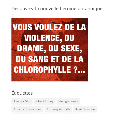
Découvrez la nouvelle héroïne britannique
!
Étiquettes
Alastair Sim
albert finney
alec guinness
Amicus Productions
Anthony Asquith
Basil Dearden