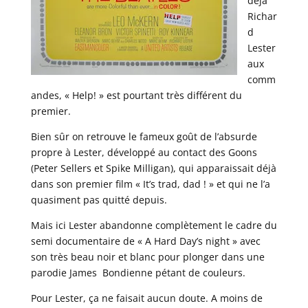
déjà
Richar
d
Lester
aux
comm
andes, « Help! » est pourtant très différent du
premier.
Bien sûr on retrouve le fameux goût de l’absurde
propre à Lester, développé au contact des Goons
(Peter Sellers et Spike Milligan), qui apparaissait déjà
dans son premier film « It’s trad, dad ! » et qui ne l’a
quasiment pas quitté depuis.
Mais ici Lester abandonne complètement le cadre du
semi documentaire de « A Hard Day’s night » avec
son très beau noir et blanc pour plonger dans une
parodie James Bondienne pétant de couleurs.
Pour Lester, ça ne faisait aucun doute. A moins de