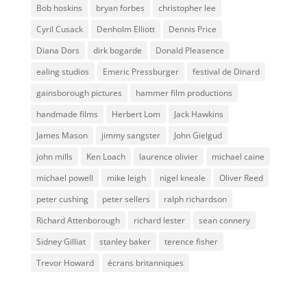
Bob hoskins
bryan forbes
christopher lee
Cyril Cusack
Denholm Elliott
Dennis Price
Diana Dors
dirk bogarde
Donald Pleasence
ealing studios
Emeric Pressburger
festival de Dinard
gainsborough pictures
hammer film productions
handmade films
Herbert Lom
Jack Hawkins
James Mason
jimmy sangster
John Gielgud
john mills
Ken Loach
laurence olivier
michael caine
michael powell
mike leigh
nigel kneale
Oliver Reed
peter cushing
peter sellers
ralph richardson
Richard Attenborough
richard lester
sean connery
Sidney Gilliat
stanley baker
terence fisher
Trevor Howard
écrans britanniques