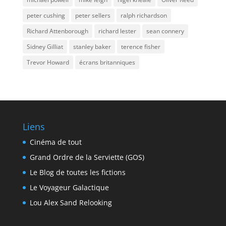
peter cushing
peter sellers
ralph richardson
Richard Attenborough
richard lester
sean connery
Sidney Gilliat
stanley baker
terence fisher
Trevor Howard
écrans britanniques
Liens
Cinéma de tout
Grand Ordre de la Serviette (GOS)
Le Blog de toutes les fictions
Le Voyageur Galactique
Lou Alex Sand Relooking