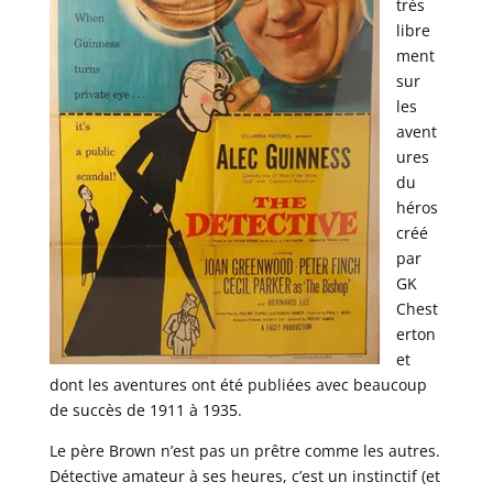
très
libre
ment
sur
les
avent
ures
du
héros
créé
par
GK
Chest
erton
et
dont les aventures ont été publiées avec beaucoup
de succès de 1911 à 1935.
Le père Brown n’est pas un prêtre comme les autres.
Détective amateur à ses heures, c’est un instinctif (et