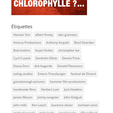
Étiquettes
Alastair Sim
albert finney
alec guinness
Amicus Productions
Anthony Asquith
Basil Dearden
Bob hoskins
bryan forbes
christopher lee
Cyril Cusack
Denholm Elliott
Dennis Price
Diana Dors
dirk bogarde
Donald Pleasence
ealing studios
Emeric Pressburger
festival de Dinard
gainsborough pictures
hammer film productions
handmade films
Herbert Lom
Jack Hawkins
James Mason
jimmy sangster
John Gielgud
john mills
Ken Loach
laurence olivier
michael caine
michael powell
mike leigh
nigel kneale
Oliver Reed