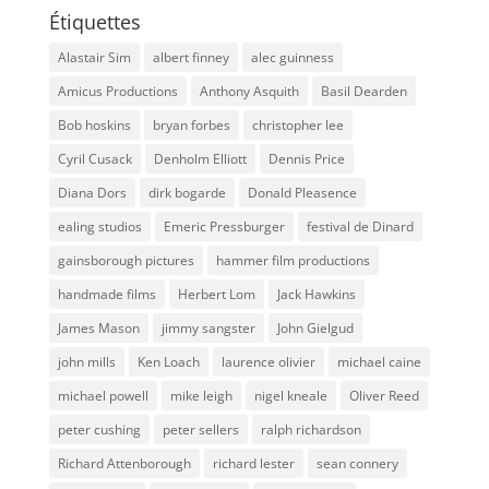
Étiquettes
Alastair Sim
albert finney
alec guinness
Amicus Productions
Anthony Asquith
Basil Dearden
Bob hoskins
bryan forbes
christopher lee
Cyril Cusack
Denholm Elliott
Dennis Price
Diana Dors
dirk bogarde
Donald Pleasence
ealing studios
Emeric Pressburger
festival de Dinard
gainsborough pictures
hammer film productions
handmade films
Herbert Lom
Jack Hawkins
James Mason
jimmy sangster
John Gielgud
john mills
Ken Loach
laurence olivier
michael caine
michael powell
mike leigh
nigel kneale
Oliver Reed
peter cushing
peter sellers
ralph richardson
Richard Attenborough
richard lester
sean connery