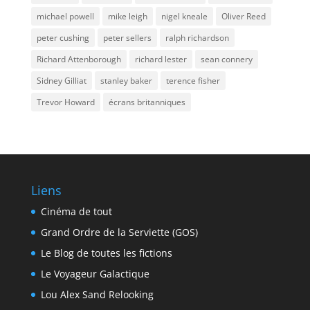
michael powell
mike leigh
nigel kneale
Oliver Reed
peter cushing
peter sellers
ralph richardson
Richard Attenborough
richard lester
sean connery
Sidney Gilliat
stanley baker
terence fisher
Trevor Howard
écrans britanniques
Liens
Cinéma de tout
Grand Ordre de la Serviette (GOS)
Le Blog de toutes les fictions
Le Voyageur Galactique
Lou Alex Sand Relooking