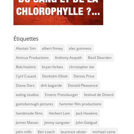
Étiquettes
Alastair Sim
albert finney
alec guinness
Amicus Productions
Anthony Asquith
Basil Dearden
Bob hoskins
bryan forbes
christopher lee
Cyril Cusack
Denholm Elliott
Dennis Price
Diana Dors
dirk bogarde
Donald Pleasence
ealing studios
Emeric Pressburger
festival de Dinard
gainsborough pictures
hammer film productions
handmade films
Herbert Lom
Jack Hawkins
James Mason
jimmy sangster
John Gielgud
john mills
Ken Loach
laurence olivier
michael caine