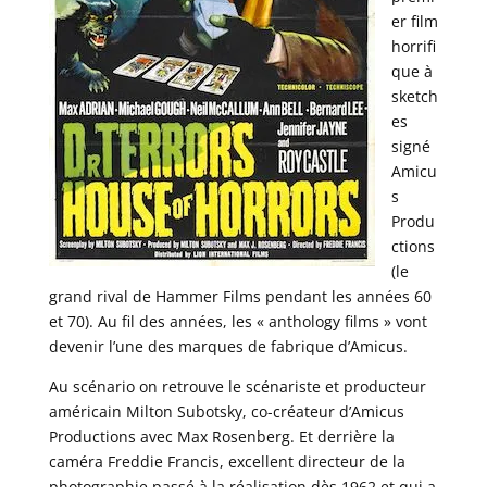
er film
horrifi
que à
sketch
es
signé
Amicu
s
Produ
ctions
(le
grand rival de Hammer Films pendant les années 60
et 70). Au fil des années, les « anthology films » vont
devenir l’une des marques de fabrique d’Amicus.
Au scénario on retrouve le scénariste et producteur
américain Milton Subotsky, co-créateur d’Amicus
Productions avec Max Rosenberg. Et derrière la
caméra Freddie Francis, excellent directeur de la
photographie passé à la réalisation dès 1962 et qui a