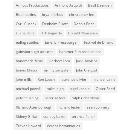
Amicus Productions
Anthony Asquith
Basil Dearden
Bob hoskins
bryan forbes
christopher lee
Cyril Cusack
Denholm Elliott
Dennis Price
Diana Dors
dirk bogarde
Donald Pleasence
ealing studios
Emeric Pressburger
festival de Dinard
gainsborough pictures
hammer film productions
handmade films
Herbert Lom
Jack Hawkins
James Mason
jimmy sangster
John Gielgud
john mills
Ken Loach
laurence olivier
michael caine
michael powell
mike leigh
nigel kneale
Oliver Reed
peter cushing
peter sellers
ralph richardson
Richard Attenborough
richard lester
sean connery
Sidney Gilliat
stanley baker
terence fisher
Trevor Howard
écrans britanniques