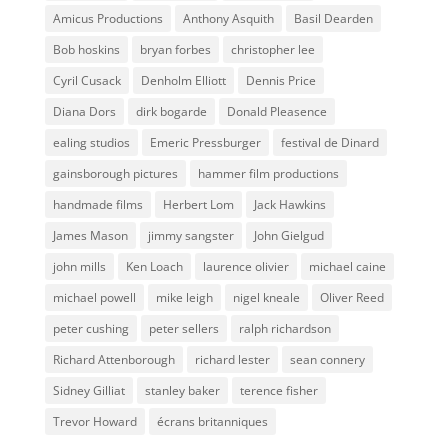
Amicus Productions
Anthony Asquith
Basil Dearden
Bob hoskins
bryan forbes
christopher lee
Cyril Cusack
Denholm Elliott
Dennis Price
Diana Dors
dirk bogarde
Donald Pleasence
ealing studios
Emeric Pressburger
festival de Dinard
gainsborough pictures
hammer film productions
handmade films
Herbert Lom
Jack Hawkins
James Mason
jimmy sangster
John Gielgud
john mills
Ken Loach
laurence olivier
michael caine
michael powell
mike leigh
nigel kneale
Oliver Reed
peter cushing
peter sellers
ralph richardson
Richard Attenborough
richard lester
sean connery
Sidney Gilliat
stanley baker
terence fisher
Trevor Howard
écrans britanniques