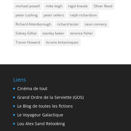
michael powell
mike leigh
nigel kneale
Oliver Reed
peter cushing
peter sellers
ralph richardson
Richard Attenborough
richard lester
sean connery
Sidney Gilliat
stanley baker
terence fisher
Trevor Howard
écrans britanniques
Liens
Cinéma de tout
Grand Ordre de la Serviette (GOS)
Le Blog de toutes les fictions
Le Voyageur Galactique
Lou Alex Sand Relooking