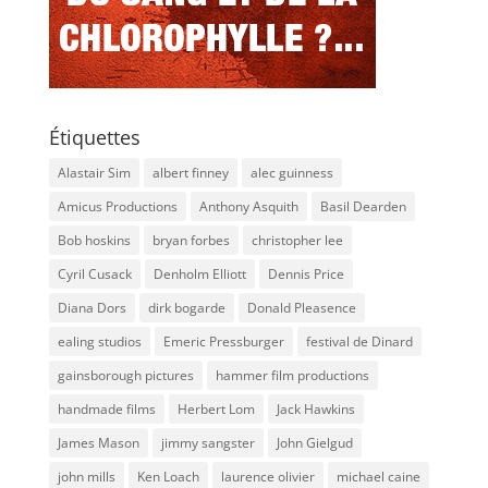
Étiquettes
Alastair Sim
albert finney
alec guinness
Amicus Productions
Anthony Asquith
Basil Dearden
Bob hoskins
bryan forbes
christopher lee
Cyril Cusack
Denholm Elliott
Dennis Price
Diana Dors
dirk bogarde
Donald Pleasence
ealing studios
Emeric Pressburger
festival de Dinard
gainsborough pictures
hammer film productions
handmade films
Herbert Lom
Jack Hawkins
James Mason
jimmy sangster
John Gielgud
john mills
Ken Loach
laurence olivier
michael caine