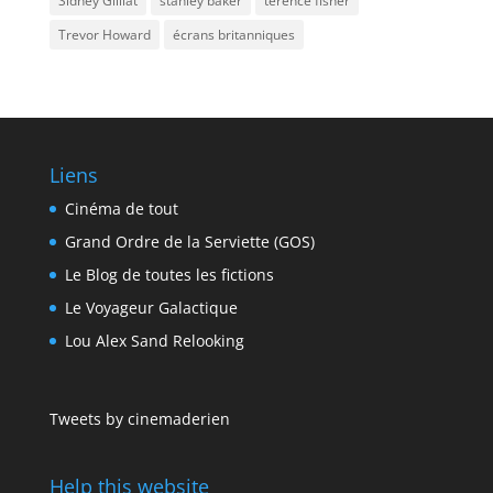
Sidney Gilliat
stanley baker
terence fisher
Trevor Howard
écrans britanniques
Liens
Cinéma de tout
Grand Ordre de la Serviette (GOS)
Le Blog de toutes les fictions
Le Voyageur Galactique
Lou Alex Sand Relooking
Tweets by cinemaderien
Help this website