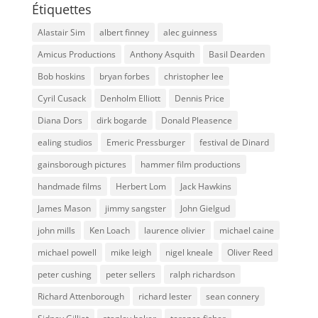
Étiquettes
Alastair Sim
albert finney
alec guinness
Amicus Productions
Anthony Asquith
Basil Dearden
Bob hoskins
bryan forbes
christopher lee
Cyril Cusack
Denholm Elliott
Dennis Price
Diana Dors
dirk bogarde
Donald Pleasence
ealing studios
Emeric Pressburger
festival de Dinard
gainsborough pictures
hammer film productions
handmade films
Herbert Lom
Jack Hawkins
James Mason
jimmy sangster
John Gielgud
john mills
Ken Loach
laurence olivier
michael caine
michael powell
mike leigh
nigel kneale
Oliver Reed
peter cushing
peter sellers
ralph richardson
Richard Attenborough
richard lester
sean connery