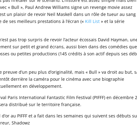
s pas m’étaler sur le scénario. L’histoire est assez simple mais bien
 Avec « Bull », Paul Andrew Williams signe un revenge movie assez
’est un plaisir de revoir Neil Maskell dans un rôle de tueur au sang
 de ses meilleurs prestations à l’écran («
Kill List
» et la série
’est pas trop surpris de revoir l’acteur écossais David Hayman, un
èrement sur petit et grand écrans, aussi bien dans des comédies qu
osses ou petites productions (145 crédits à son actif depuis ses dé
preuve d’un peu plus d’originalité, mais « Bull » va droit au but, 
r bientôt derrière la caméra pour le cinéma avec une biographie
ctuellement en développement.
ival Paris International Fantastic Film Festival (PIFFF) en décembre 
era distribué sur le territoire française.
il d’or au PIFFF et a fait dans les semaines qui suivent ses débuts su
orreur, Shadowz