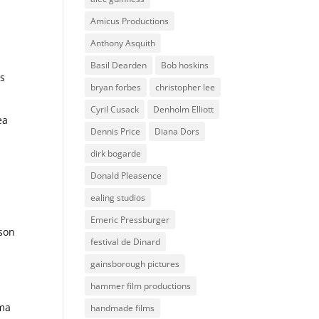
Amicus Productions
Anthony Asquith
Basil Dearden
Bob hoskins
es
bryan forbes
christopher lee
Cyril Cusack
Denholm Elliott
ea
Dennis Price
Diana Dors
dirk bogarde
Donald Pleasence
ealing studios
e
Emeric Pressburger
 son
festival de Dinard
gainsborough pictures
hammer film productions
éma
handmade films