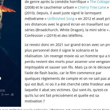
de genre après la comédie horrifique «
The Cottage
(2008) et le cauchemar urbain «
Cherry Tree Lane
»
(2010). Depuis, il avait juste signé le larmoyant
mélodrame «
Unfinished Song
» en 2012 et avait pri
ses distances avec le grand écran en travaillant sur
séries (Broadchurch, White Dragon), la mini série «
Confession » (2019) et des téléfilms.
Le revoici donc en 2021 sur grand écran avec un pr
plus personnel dont il signe le scénario et la
réalisation. Un revenge movie où un homme qui a t
perdu revient des morts pour assener une vengea
impitoyable et sauver son fils. Mais ça on le découv
l’aide de flash backs, car le film commence par
quelques règlements de compte et on ne sait pas a
qui est Bull, ni où il a été cherché cette froideur av
laquelle il abat ses victimes. Qui sont-ils, qu’est-ce
qu’ils lui ont fait précisément et quelle est sa
motivation ?