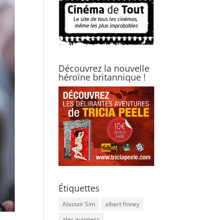
Découvrez la nouvelle
héroïne britannique !
Étiquettes
Alastair Sim
albert finney
alec guinness