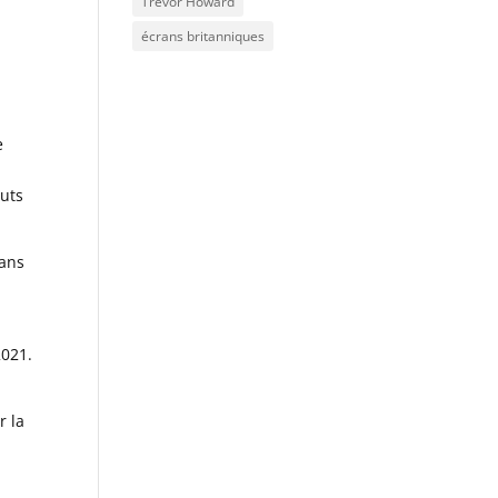
Trevor Howard
écrans britanniques
e
e
buts
sans
2021.
r la