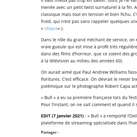
Il vaut mieux pas trop en savoir, donc je ne vai
menée avec un petit twist surnaturel à la fin.
classique mais tout en tension et bien fichu. C
froid, qui n’est pas sans rappeler quelques une
«
Utopia
« ).
Dans le rôle du grand méchant de service, on n
vraie gueule qui est mise à profit très réguli
dans des films d’horreur, que ce soient des gr
à la télévision au milieu des années 60).
On aurait aimé que Paul Andrew Williams fasse 
fioritures. C’est efficace. On devrait le revoi
polémique sur le photographe Robert Capa a
« Bull » a eu sa première française lors du fest
Pour l’instant, on ne sait comment et quand il s
EDIT (7 janvier 2021)
: « Bull » a remporté l’Oe
plateforme de streaming spécialisée dans l’h
Partager :