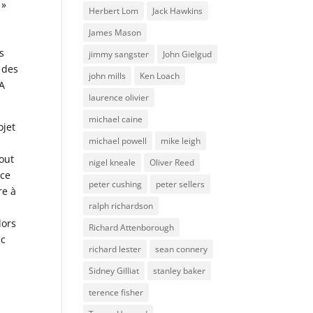
»
Herbert Lom
Jack Hawkins
James Mason
s
jimmy sangster
John Gielgud
 des
john mills
Ken Loach
 A
laurence olivier
michael caine
ojet
michael powell
mike leigh
out
nigel kneale
Oliver Reed
nce
peter cushing
peter sellers
re à
ralph richardson
lors
Richard Attenborough
ec
richard lester
sean connery
Sidney Gilliat
stanley baker
terence fisher