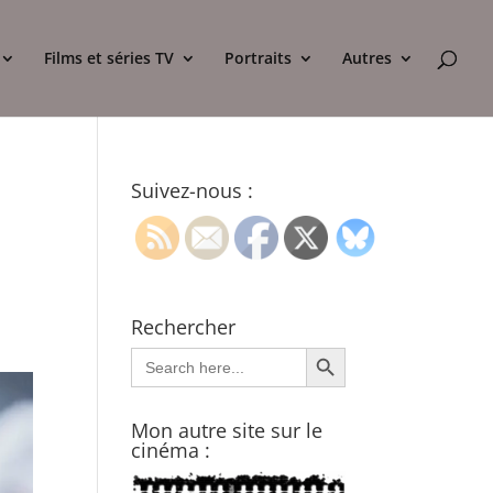
Films et séries TV
Portraits
Autres
Suivez-nous :
Rechercher
Search Button
Search
for:
Mon autre site sur le
cinéma :