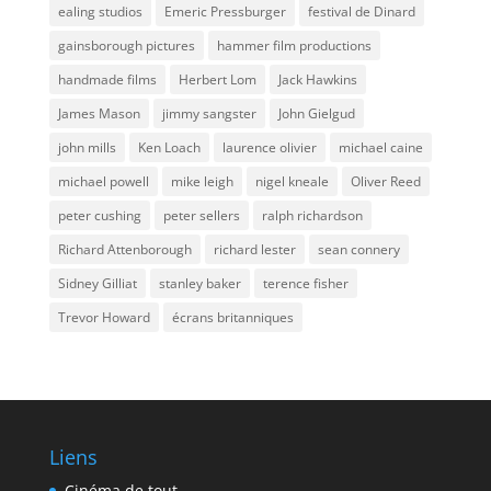
ealing studios
Emeric Pressburger
festival de Dinard
gainsborough pictures
hammer film productions
handmade films
Herbert Lom
Jack Hawkins
James Mason
jimmy sangster
John Gielgud
john mills
Ken Loach
laurence olivier
michael caine
michael powell
mike leigh
nigel kneale
Oliver Reed
peter cushing
peter sellers
ralph richardson
Richard Attenborough
richard lester
sean connery
Sidney Gilliat
stanley baker
terence fisher
Trevor Howard
écrans britanniques
Liens
Cinéma de tout