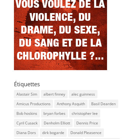
Étiquettes
Alastair Sim
albert finney
alec guinness
Amicus Productions
Anthony Asquith
Basil Dearden
Bob hoskins
bryan forbes
christopher lee
Cyril Cusack
Denholm Elliott
Dennis Price
Diana Dors
dirk bogarde
Donald Pleasence