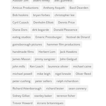
Alastair Sim
albert finney
alec guinness
Amicus Productions
Anthony Asquith
Basil Dearden
Bob hoskins
bryan forbes
christopher lee
Cyril Cusack
Denholm Elliott
Dennis Price
Diana Dors
dirk bogarde
Donald Pleasence
ealing studios
Emeric Pressburger
festival de Dinard
gainsborough pictures
hammer film productions
handmade films
Herbert Lom
Jack Hawkins
James Mason
jimmy sangster
John Gielgud
john mills
Ken Loach
laurence olivier
michael caine
michael powell
mike leigh
nigel kneale
Oliver Reed
peter cushing
peter sellers
ralph richardson
Richard Attenborough
richard lester
sean connery
Sidney Gilliat
stanley baker
terence fisher
Trevor Howard
écrans britanniques