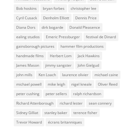
Bob hoskins
bryan forbes
christopher lee
Cyril Cusack
Denholm Elliott
Dennis Price
Diana Dors
dirk bogarde
Donald Pleasence
ealing studios
Emeric Pressburger
festival de Dinard
gainsborough pictures
hammer film productions
handmade films
Herbert Lom
Jack Hawkins
James Mason
jimmy sangster
John Gielgud
john mills
Ken Loach
laurence olivier
michael caine
michael powell
mike leigh
nigel kneale
Oliver Reed
peter cushing
peter sellers
ralph richardson
Richard Attenborough
richard lester
sean connery
Sidney Gilliat
stanley baker
terence fisher
Trevor Howard
écrans britanniques