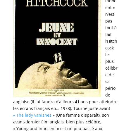
innoc
ent »
n’est
pas
tout à
fait
l’Hitch
cock
le
plus
célèbr
e de
sa
pério
de
anglaise (il lui faudra d’ailleurs 41 ans pour atteindre
les écrans français en… 1978). Tourné juste avant
« The lady vanishes
» (Une femme disparaît), son
avant-dernier film anglais, bien plus célèbre,
« Young and innocent » est un peu passé aux