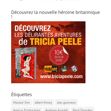
Découvrez la nouvelle héroïne britannique
!
Étiquettes
Alastair Sim
albert finney
alec guinness
Amicus Productions
Anthony Asquith
Basil Dearden