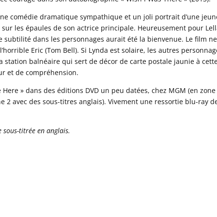
une comédie dramatique sympathique et un joli portrait d’une jeun
sur les épaules de son actrice principale. Heureusement pour Lel
e subtilité dans les personnages aurait été la bienvenue. Le film n
l’horrible Eric (Tom Bell). Si Lynda est solaire, les autres personna
a station balnéaire qui sert de décor de carte postale jaunie à cett
ur et de compréhension.
e Here » dans des éditions DVD un peu datées, chez MGM (en zone
one 2 avec des sous-titres anglais). Vivement une ressortie blu-ray d
 sous-titrée en anglais.