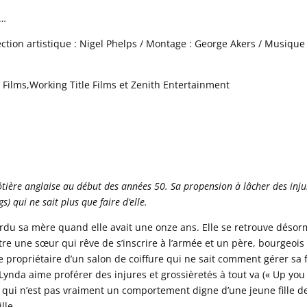
,…
ection artistique : Nigel Phelps / Montage : George Akers / Musique 
 Films,Working Title Films et Zenith Entertainment
côtière anglaise au début des années 50. Sa propension à lâcher des inju
) qui ne sait plus que faire d’elle.
rdu sa mère quand elle avait une onze ans. Elle se retrouve désor
tre une sœur qui rêve de s’inscrire à l’armée et un père, bourgeois
 propriétaire d’un salon de coiffure qui ne sait comment gérer sa f
Lynda aime proférer des injures et grossièretés à tout va (« Up you
e qui n’est pas vraiment un comportement digne d’une jeune fille d
lle.