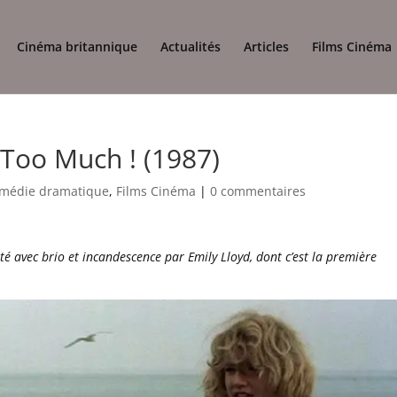
Cinéma britannique
Actualités
Articles
Films Cinéma
Too Much ! (1987)
médie dramatique
,
Films Cinéma
|
0 commentaires
rété avec brio et incandescence par Emily Lloyd, dont c’est la première