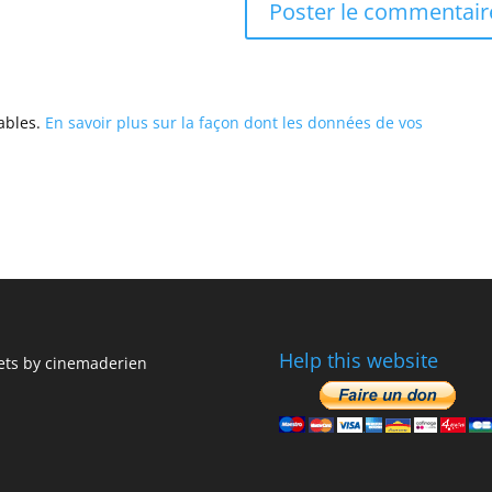
rables.
En savoir plus sur la façon dont les données de vos
Help this website
ts by cinemaderien