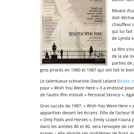
Rêvant d’u
doit décha
chauffeur d
qui lui fai
de Lynda s
Le film s’i
de la vie l
parties de 
gros procès en 1980 et 1987 qui ont fait le bo
Le talentueux scénariste David Leland (
Made In
pour « Wish You Were Here » il a endossé pour l
de l’autre film intitulé « Personal Service », é
Gros succès de 1987, « Wish You Were Here » a 
apparition devant les écrans. Fille de l’acteur 
« Only Fools and Horses », Emily LLoyd n’aura 
dans les années 80 et 90, sera renvoyée de cert
graves – elle aborde ses problèmes de front a