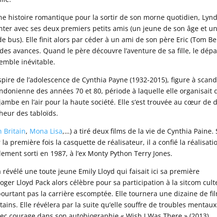
ne histoire romantique pour la sortir de son morne quotidien, Lyn
nter avec ses deux premiers petits amis (un jeune de son âge et u
e bus). Elle finit alors par céder à un ami de son père Eric (Tom Bel
t des avances. Quand le père découvre l’aventure de sa fille, le dépa
emble inévitable.
nspire de l’adolescence de Cynthia Payne (1932-2015), figure à scan
ondonienne des années 70 et 80, période à laquelle elle organisait 
jambe en l’air pour la haute société. Elle s’est trouvée au cœur de 
nheur des tabloïds.
 Britain
,
Mona Lisa
,…) a tiré deux films de la vie de Cynthia Paine. 
a première fois la casquette de réalisateur, il a confié la réalisati
galement sorti en 1987, à l’ex Monty Python Terry Jones.
révélé une toute jeune Emily Lloyd qui faisait ici sa première
Roger Lloyd Pack alors célèbre pour sa participation à la sitcom cult
pourtant pas la carrière escomptée. Elle tournera une dizaine de fi
ains. Elle révélera par la suite qu’elle souffre de troubles mentaux
vec courage dans son autobiographie « Wish I Was There » (2013).