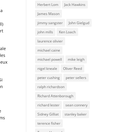
Herbert Lom
Jack Hawkins
da
James Mason
n
jimmy sangster
John Gielgud
l)
rt
john mills
Ken Loach
laurence olivier
dale
michael caine
des
michael powell
mike leigh
deux
nigel kneale
Oliver Reed
peter cushing
peter sellers
Si
on
ralph richardson
Richard Attenborough
richard lester
sean connery
e
Sidney Gilliat
stanley baker
lms
terence fisher