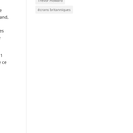
Trevor Howard
écrans britanniques
e
land,
e
ges
e
 1
e ce