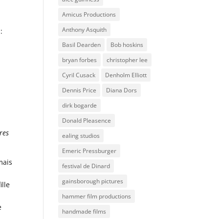
Amicus Productions
Anthony Asquith
:
Basil Dearden
Bob hoskins
bryan forbes
christopher lee
Cyril Cusack
Denholm Elliott
Dennis Price
Diana Dors
dirk bogarde
Donald Pleasence
res
ealing studios
Emeric Pressburger
mais
festival de Dinard
gainsborough pictures
ille
hammer film productions
e
handmade films