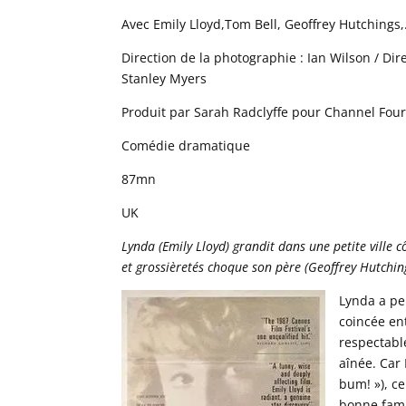
Avec Emily Lloyd,Tom Bell, Geoffrey Hutchings
Direction de la photographie : Ian Wilson / Dir
Stanley Myers
Produit par Sarah Radclyffe pour Channel Four
Comédie dramatique
87mn
UK
Lynda (Emily Lloyd) grandit dans une petite ville 
et grossièretés choque son père (Geoffrey Hutchings
Lynda a pe
coincée en
respectable
aînée. Car 
bum! »), c
bonne fami