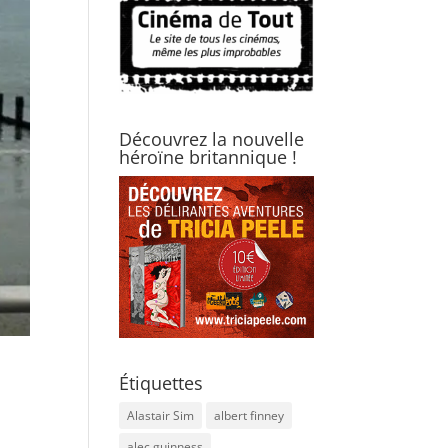
Découvrez la nouvelle
héroïne britannique !
Étiquettes
Alastair Sim
albert finney
alec guinness