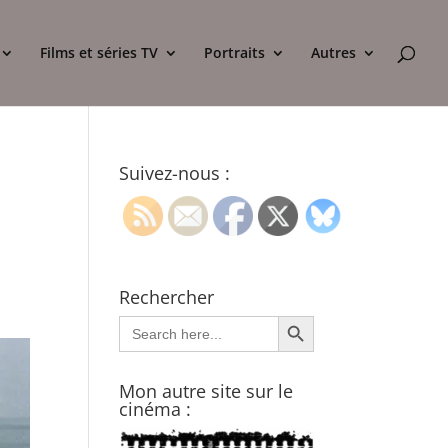
Films et séries TV
Portraits
Autres
Suivez-nous :
Rechercher
Search Button
Search
for:
Mon autre site sur le
cinéma :