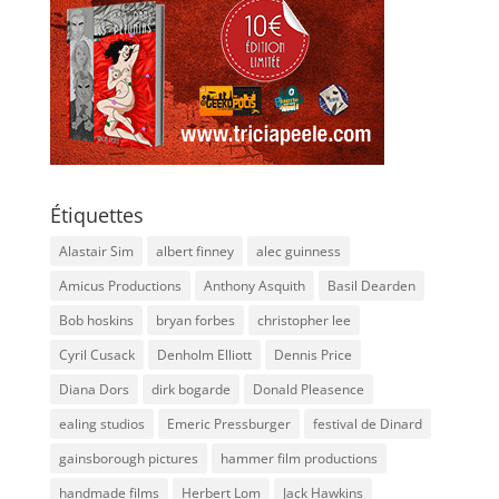
Étiquettes
Alastair Sim
albert finney
alec guinness
Amicus Productions
Anthony Asquith
Basil Dearden
Bob hoskins
bryan forbes
christopher lee
Cyril Cusack
Denholm Elliott
Dennis Price
Diana Dors
dirk bogarde
Donald Pleasence
ealing studios
Emeric Pressburger
festival de Dinard
gainsborough pictures
hammer film productions
handmade films
Herbert Lom
Jack Hawkins