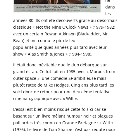
he
dans
les
années 80. Ils ont été découverts grâce au désormais
classique « Not the Nine O’Clock News » (1979-1982)
avec un certain Rowan Atkinson (Blackadder, Mr
Bean) et ont connu le pic de leur
popularité quelques années plus tard avec leur
show « Alas Smith & Jones » (1984-1998).
Il était donc inévitable que le duo débarque sur
grand écran. Ce fut fait en 1985 avec « Morons from
outer space », une comédie SF ambitieuse mais
plutôt ratée de Mike Hodges. Cinq ans plus tard les
voici donc de retour pour une deuxième tentative
cinématographique avec « Wilt ».
L’essai est bien moins risqué cette fois-ci car se
basant sur un livre mêlant humour noir et blagues
paillardes très connu en Grande Bretagne : « Wilt »
(1976). Le livre de Tom Sharpe n’est pas réputé pour