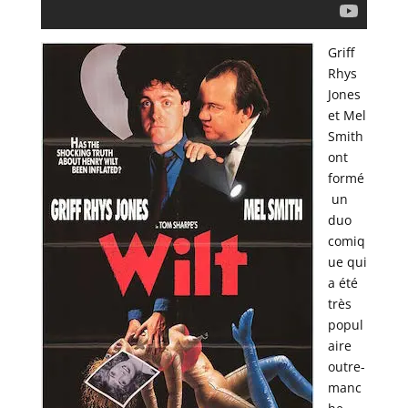
Griff
Rhys
Jones
et Mel
Smith
ont
formé
un
duo
comiq
ue qui
a été
très
popul
aire
outre-
manc