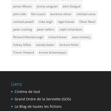
James Mason
jimmy sangster
John Gielgud
john mills
Ken Loach
laurence olivier
michael caine
michael powell
mike leigh
nigel kneale
Oliver Reed
peter cushing
peter sellers
ralph richardson
Richard Attenborough
richard lester
sean connery
Sidney Gilliat
stanley baker
terence fisher
Trevor Howard
écrans britanniques
Liens
Cinéma de tout
Grand Ordre de la Serviette (GOS)
Le Blog de toutes les fictions