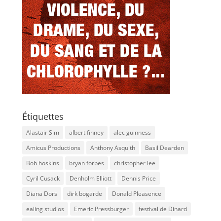
Étiquettes
Alastair Sim
albert finney
alec guinness
Amicus Productions
Anthony Asquith
Basil Dearden
Bob hoskins
bryan forbes
christopher lee
Cyril Cusack
Denholm Elliott
Dennis Price
Diana Dors
dirk bogarde
Donald Pleasence
ealing studios
Emeric Pressburger
festival de Dinard