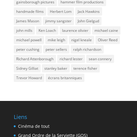
gainsborough pictures
hammer film productions
handmade films
Herbert Lom
Jack Hawkins
James Mason
jimmy sangster
John Gielgud
john mills
Ken Loach
laurence olivier
michael caine
michael powell
mike leigh
nigel kneale
Oliver Reed
peter cushing
peter sellers
ralph richardson
Richard Attenborough
richard lester
sean connery
Sidney Gilliat
stanley baker
terence fisher
Trevor Howard
écrans britanniques
Liens
Cinéma de tout
Grand Ordre de la Serviette (GOS)