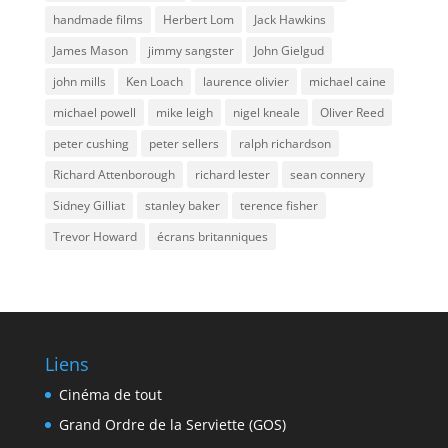
handmade films
Herbert Lom
Jack Hawkins
James Mason
jimmy sangster
John Gielgud
john mills
Ken Loach
laurence olivier
michael caine
michael powell
mike leigh
nigel kneale
Oliver Reed
peter cushing
peter sellers
ralph richardson
Richard Attenborough
richard lester
sean connery
Sidney Gilliat
stanley baker
terence fisher
Trevor Howard
écrans britanniques
Liens
Cinéma de tout
Grand Ordre de la Serviette (GOS)