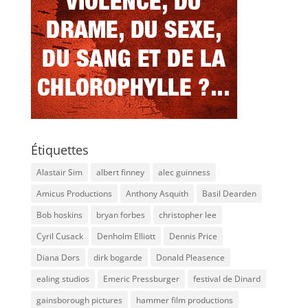
Étiquettes
Alastair Sim
albert finney
alec guinness
Amicus Productions
Anthony Asquith
Basil Dearden
Bob hoskins
bryan forbes
christopher lee
Cyril Cusack
Denholm Elliott
Dennis Price
Diana Dors
dirk bogarde
Donald Pleasence
ealing studios
Emeric Pressburger
festival de Dinard
gainsborough pictures
hammer film productions