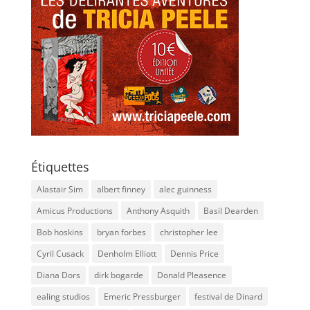
Étiquettes
Alastair Sim
albert finney
alec guinness
Amicus Productions
Anthony Asquith
Basil Dearden
Bob hoskins
bryan forbes
christopher lee
Cyril Cusack
Denholm Elliott
Dennis Price
Diana Dors
dirk bogarde
Donald Pleasence
ealing studios
Emeric Pressburger
festival de Dinard