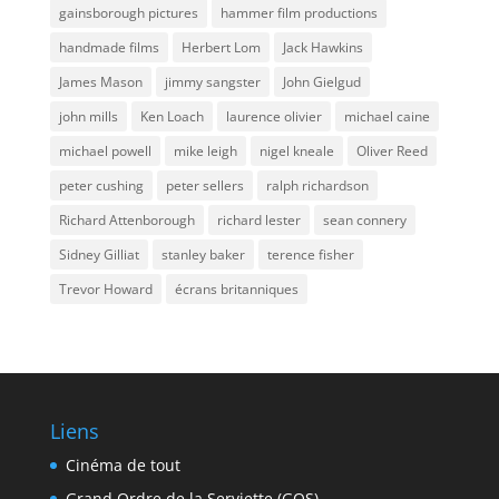
gainsborough pictures
hammer film productions
handmade films
Herbert Lom
Jack Hawkins
James Mason
jimmy sangster
John Gielgud
john mills
Ken Loach
laurence olivier
michael caine
michael powell
mike leigh
nigel kneale
Oliver Reed
peter cushing
peter sellers
ralph richardson
Richard Attenborough
richard lester
sean connery
Sidney Gilliat
stanley baker
terence fisher
Trevor Howard
écrans britanniques
Liens
Cinéma de tout
Grand Ordre de la Serviette (GOS)