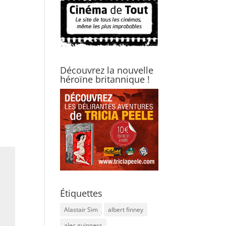
Découvrez la nouvelle
héroïne britannique !
Étiquettes
Alastair Sim
albert finney
alec guinness