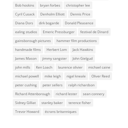
Bob hoskins
bryan forbes
christopher lee
Cyril Cusack
Denholm Elliott
Dennis Price
Diana Dors
dirk bogarde
Donald Pleasence
ealing studios
Emeric Pressburger
festival de Dinard
gainsborough pictures
hammer film productions
handmade films
Herbert Lom
Jack Hawkins
James Mason
jimmy sangster
John Gielgud
john mills
Ken Loach
laurence olivier
michael caine
michael powell
mike leigh
nigel kneale
Oliver Reed
peter cushing
peter sellers
ralph richardson
Richard Attenborough
richard lester
sean connery
Sidney Gilliat
stanley baker
terence fisher
Trevor Howard
écrans britanniques