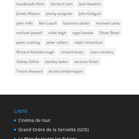
handmade films
Herbert Lom
Jack Hawkins
James Mason
jimmy sangster
John Gielgud
john mills
Ken Loach
laurence olivier
michael caine
michael powell
mike leigh
nigel kneale
Oliver Reed
peter cushing
peter sellers
ralph richardson
Richard Attenborough
richard lester
sean connery
Sidney Gilliat
stanley baker
terence fisher
Trevor Howard
écrans britanniques
Liens
Cinéma de tout
Grand Ordre de la Serviette (GOS)
Le Blog de toutes les fictions