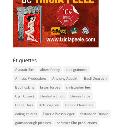
Étiquettes
Alastair Sim
albert finney
alec guinness
Amicus Productions
Anthony Asquith
Basil Dearden
Bob hoskins
bryan forbes
christopher lee
Cyril Cusack
Denholm Elliott
Dennis Price
Diana Dors
dirk bogarde
Donald Pleasence
ealing studios
Emeric Pressburger
festival de Dinard
gainsborough pictures
hammer film productions