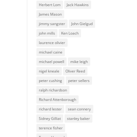
Herbert Lom
Jack Hawkins
James Mason
jimmy sangster
John Gielgud
john mills
Ken Loach
laurence olivier
michael caine
michael powell
mike leigh
nigel kneale
Oliver Reed
peter cushing
peter sellers
ralph richardson
Richard Attenborough
richard lester
sean connery
Sidney Gilliat
stanley baker
terence fisher