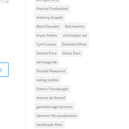
Amicus Productions
Anthony Asquith
Basil Dearden
Bob hoskins
bryan forbes
christopher lee
Cyril Cusack
Denholm Elliott
Dennis Price
Diana Dors
dirk bogarde
Donald Pleasence
ealing studios
Emeric Pressburger
festival de Dinard
gainsborough pictures
hammer film productions
handmade films