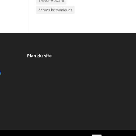
Trevor Howard
écrans britanniques
Plan du site