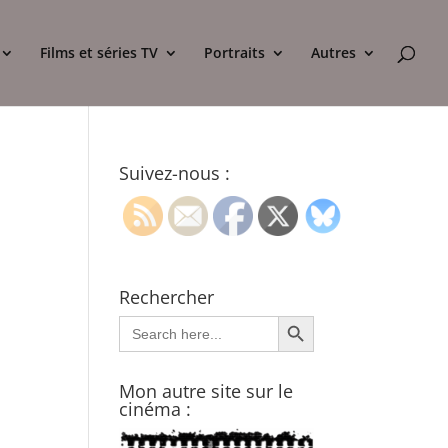
Films et séries TV
Portraits
Autres
Suivez-nous :
Rechercher
Search Button
Search
for:
Mon autre site sur le
cinéma :