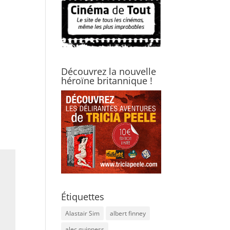
Découvrez la nouvelle
héroïne britannique !
Étiquettes
Alastair Sim
albert finney
alec guinness