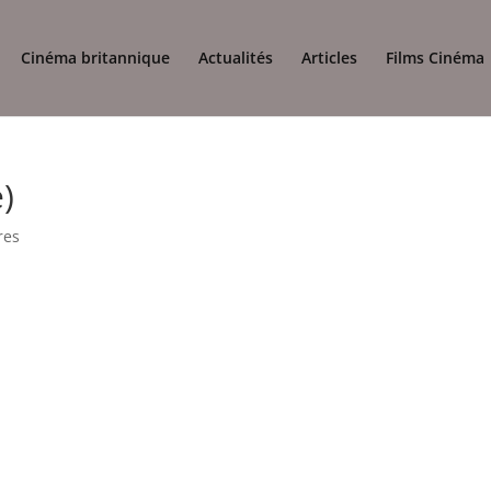
Cinéma britannique
Actualités
Articles
Films Cinéma
)
res