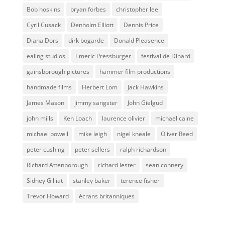
Bob hoskins
bryan forbes
christopher lee
Cyril Cusack
Denholm Elliott
Dennis Price
Diana Dors
dirk bogarde
Donald Pleasence
ealing studios
Emeric Pressburger
festival de Dinard
gainsborough pictures
hammer film productions
handmade films
Herbert Lom
Jack Hawkins
James Mason
jimmy sangster
John Gielgud
john mills
Ken Loach
laurence olivier
michael caine
michael powell
mike leigh
nigel kneale
Oliver Reed
peter cushing
peter sellers
ralph richardson
Richard Attenborough
richard lester
sean connery
Sidney Gilliat
stanley baker
terence fisher
Trevor Howard
écrans britanniques