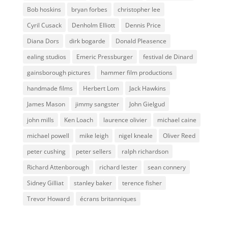
Bob hoskins
bryan forbes
christopher lee
Cyril Cusack
Denholm Elliott
Dennis Price
Diana Dors
dirk bogarde
Donald Pleasence
ealing studios
Emeric Pressburger
festival de Dinard
gainsborough pictures
hammer film productions
handmade films
Herbert Lom
Jack Hawkins
James Mason
jimmy sangster
John Gielgud
john mills
Ken Loach
laurence olivier
michael caine
michael powell
mike leigh
nigel kneale
Oliver Reed
peter cushing
peter sellers
ralph richardson
Richard Attenborough
richard lester
sean connery
Sidney Gilliat
stanley baker
terence fisher
Trevor Howard
écrans britanniques