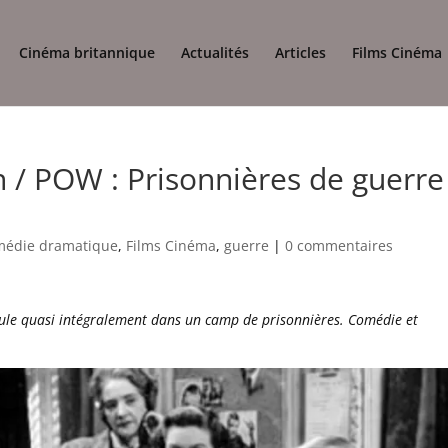
Cinéma britannique
Actualités
Articles
Films Cinéma
 POW : Prisonnières de guerre
médie dramatique
,
Films Cinéma
,
guerre
|
0 commentaires
roule quasi intégralement dans un camp de prisonnières. Comédie et