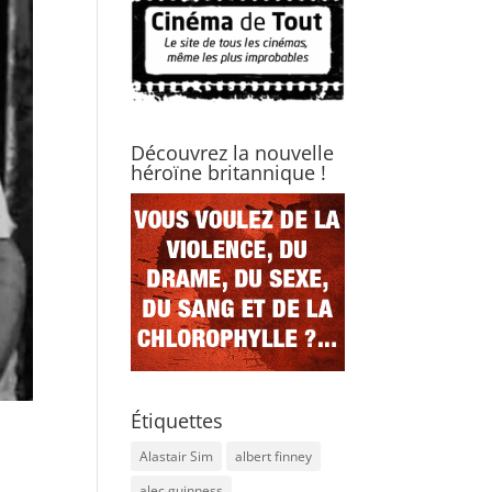
Découvrez la nouvelle
héroïne britannique !
Étiquettes
Alastair Sim
albert finney
alec guinness