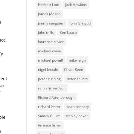
Herbert Lom
Jack Hawkins
James Mason
a
jimmy sangster
John Gielgud
john mills
Ken Loach
nce,
laurence olivier
michael caine
’y
michael powell
mike leigh
nigel kneale
Oliver Reed
ment
peter cushing
peter sellers
par
ralph richardson
r
Richard Attenborough
richard lester
sean connery
Sidney Gilliat
stanley baker
ble
terence fisher
s