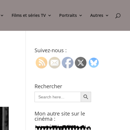
Films et séries TV
Portraits
Autres
Suivez-nous :
Rechercher
Search Button
Search
for:
Mon autre site sur le
cinéma :