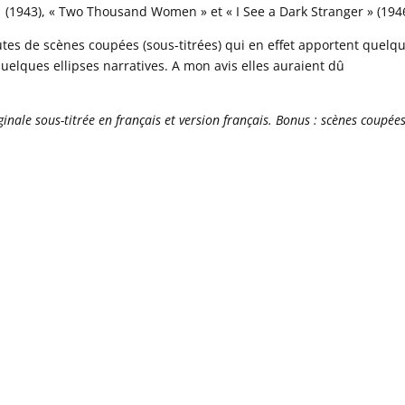
 » (1943), « Two Thousand Women » et « I See a Dark Stranger » (194
s de scènes coupées (sous-titrées) qui en effet apportent quelq
uelques ellipses narratives. A mon avis elles auraient dû
inale sous-titrée en français et version français. Bonus : scènes coupée