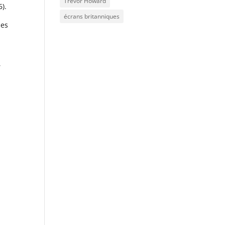
Trevor Howard
6).
écrans britanniques
ues
s