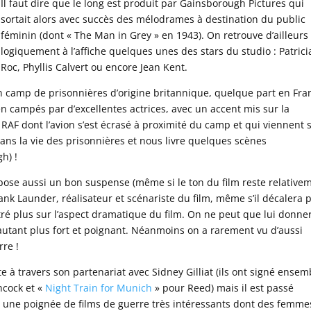
Il faut dire que le long est produit par Gainsborough Pictures qui
sortait alors avec succès des mélodrames à destination du public
féminin (dont « The Man in Grey » en 1943). On retrouve d’ailleurs
logiquement à l’affiche quelques unes des stars du studio : Patrici
Roc, Phyllis Calvert ou encore Jean Kent.
n camp de prisonnières d’origine britannique, quelque part en Fra
ien campés par d’excellentes actrices, avec un accent mis sur la
a RAF dont l’avion s’est écrasé à proximité du camp et qui viennent s
ns la vie des prisonnières et nous livre quelques scènes
h) !
ropose aussi un bon suspense (même si le ton du film reste relative
rank Launder, réalisateur et scénariste du film, même s’il décalera 
entré plus sur l’aspect dramatique du film. On ne peut que lui donne
utant plus fort et poignant. Néanmoins on a rarement vu d’aussi
re !
à travers son partenariat avec Sidney Gilliat (ils ont signé ensem
hcock et «
Night Train for Munich
» pour Reed) mais il est passé
ec une poignée de films de guerre très intéressants dont des femme