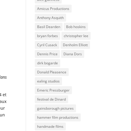
Amicus Productions
Anthony Asquith
Basil Dearden
Bob hoskins
bryan forbes
christopher lee
Cyril Cusack
Denholm Elliott
Dennis Price
Diana Dors
dirk bogarde
Donald Pleasence
dans
ealing studios
Emeric Pressburger
4 et
festival de Dinard
 aux
eur
gainsborough pictures
’un
hammer film productions
handmade films