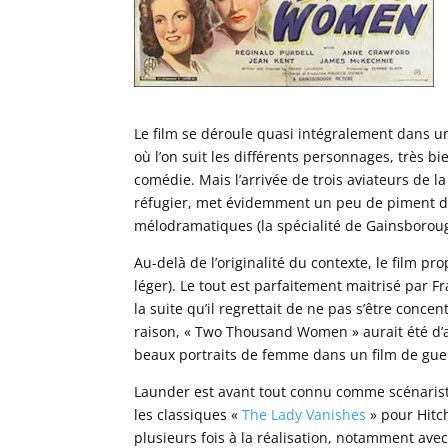
Le film se déroule quasi intégralement dans u
où l’on suit les différents personnages, très b
comédie. Mais l’arrivée de trois aviateurs de l
réfugier, met évidemment un peu de piment da
mélodramatiques (la spécialité de Gainsboroug
Au-delà de l’originalité du contexte, le film p
léger). Le tout est parfaitement maitrisé par F
la suite qu’il regrettait de ne pas s’être conc
raison, « Two Thousand Women » aurait été d’a
beaux portraits de femme dans un film de guer
Launder est avant tout connu comme scénariste 
les classiques «
The Lady Vanishes
» pour Hitc
plusieurs fois à la réalisation, notamment av