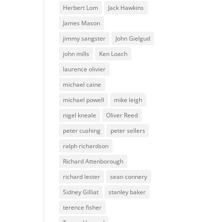
Herbert Lom
Jack Hawkins
James Mason
jimmy sangster
John Gielgud
john mills
Ken Loach
laurence olivier
michael caine
michael powell
mike leigh
nigel kneale
Oliver Reed
peter cushing
peter sellers
ralph richardson
Richard Attenborough
richard lester
sean connery
Sidney Gilliat
stanley baker
terence fisher