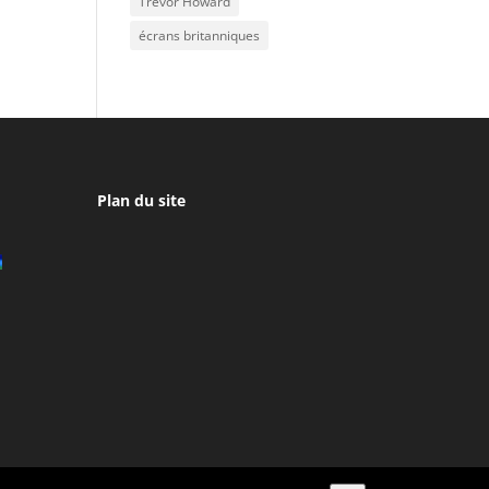
Trevor Howard
écrans britanniques
Plan du site