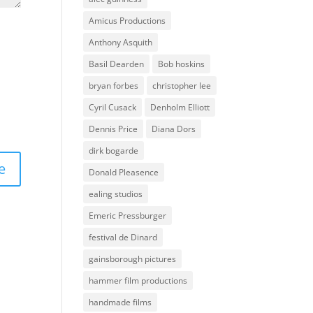
Amicus Productions
Anthony Asquith
Basil Dearden
Bob hoskins
bryan forbes
christopher lee
Cyril Cusack
Denholm Elliott
Dennis Price
Diana Dors
dirk bogarde
Donald Pleasence
ealing studios
Emeric Pressburger
festival de Dinard
gainsborough pictures
hammer film productions
handmade films