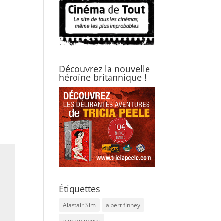
Découvrez la nouvelle
héroïne britannique !
Étiquettes
Alastair Sim
albert finney
alec guinness