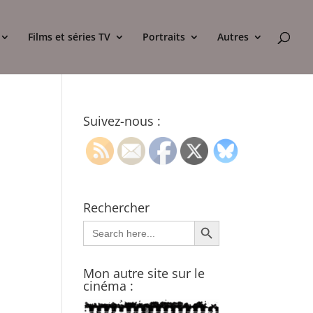
Films et séries TV
Portraits
Autres
Suivez-nous :
Rechercher
Search Button
Search
for:
Mon autre site sur le
cinéma :