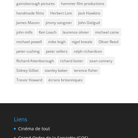
gainsborough pictures
hammer film productions
handmade films
Herbert Lom
Jack Hawkins
James Mason
jimmy sangster
John Gielgud
john mills
Ken Loach
laurence olivier
michael caine
michael powell
mike leigh
nigel kneale
Oliver Reed
peter cushing
peter sellers
ralph richardson
Richard Attenborough
richard lester
sean connery
Sidney Gilliat
stanley baker
terence fisher
Trevor Howard
écrans britanniques
Liens
Cinéma de tout
Grand Ordre de la Serviette (GOS)