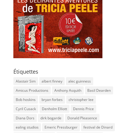
Étiquettes
Alastair Sim
albert finney
alec guinness
Amicus Productions
Anthony Asquith
Basil Dearden
Bob hoskins
bryan forbes
christopher lee
Cyril Cusack
Denholm Elliott
Dennis Price
Diana Dors
dirk bogarde
Donald Pleasence
ealing studios
Emeric Pressburger
festival de Dinard