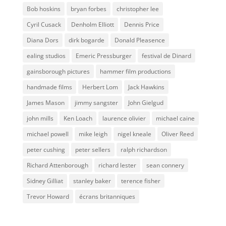
Bob hoskins
bryan forbes
christopher lee
Cyril Cusack
Denholm Elliott
Dennis Price
Diana Dors
dirk bogarde
Donald Pleasence
ealing studios
Emeric Pressburger
festival de Dinard
gainsborough pictures
hammer film productions
handmade films
Herbert Lom
Jack Hawkins
James Mason
jimmy sangster
John Gielgud
john mills
Ken Loach
laurence olivier
michael caine
michael powell
mike leigh
nigel kneale
Oliver Reed
peter cushing
peter sellers
ralph richardson
Richard Attenborough
richard lester
sean connery
Sidney Gilliat
stanley baker
terence fisher
Trevor Howard
écrans britanniques