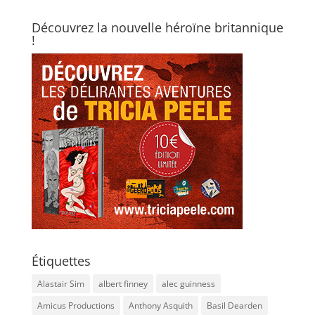
Découvrez la nouvelle héroïne britannique
!
Étiquettes
Alastair Sim
albert finney
alec guinness
Amicus Productions
Anthony Asquith
Basil Dearden