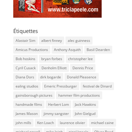
Étiquettes
Alastair Sim
albert finney
alec guinness
Amicus Productions
Anthony Asquith
Basil Dearden
Bob hoskins
bryan forbes
christopher lee
Cyril Cusack
Denholm Elliott
Dennis Price
Diana Dors
dirk bogarde
Donald Pleasence
ealing studios
Emeric Pressburger
festival de Dinard
gainsborough pictures
hammer film productions
handmade films
Herbert Lom
Jack Hawkins
James Mason
jimmy sangster
John Gielgud
john mills
Ken Loach
laurence olivier
michael caine
michael powell
mike leigh
nigel kneale
Oliver Reed