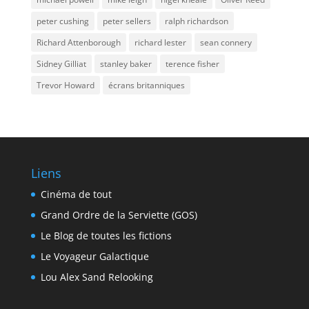
peter cushing
peter sellers
ralph richardson
Richard Attenborough
richard lester
sean connery
Sidney Gilliat
stanley baker
terence fisher
Trevor Howard
écrans britanniques
Liens
Cinéma de tout
Grand Ordre de la Serviette (GOS)
Le Blog de toutes les fictions
Le Voyageur Galactique
Lou Alex Sand Relooking