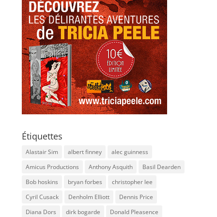
Étiquettes
Alastair Sim
albert finney
alec guinness
Amicus Productions
Anthony Asquith
Basil Dearden
Bob hoskins
bryan forbes
christopher lee
Cyril Cusack
Denholm Elliott
Dennis Price
Diana Dors
dirk bogarde
Donald Pleasence