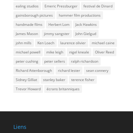
ealing studios
Emeric Pressburger
festival de Dinard
gainsborough pictures
hammer film productions
handmade films
Herbert Lom
Jack Hawkins
James Mason
jimmy sangster
John Gielgud
john mills
Ken Loach
laurence olivier
michael caine
michael powell
mike leigh
nigel kneale
Oliver Reed
peter cushing
peter sellers
ralph richardson
Richard Attenborough
richard lester
sean connery
Sidney Gilliat
stanley baker
terence fisher
Trevor Howard
écrans britanniques
Liens