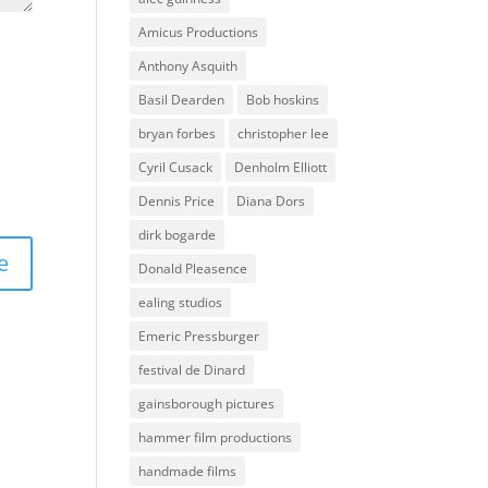
Amicus Productions
Anthony Asquith
Basil Dearden
Bob hoskins
bryan forbes
christopher lee
Cyril Cusack
Denholm Elliott
Dennis Price
Diana Dors
dirk bogarde
Donald Pleasence
ealing studios
Emeric Pressburger
festival de Dinard
gainsborough pictures
hammer film productions
handmade films