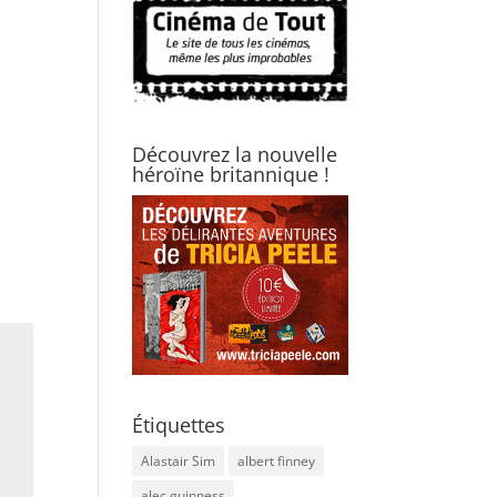
Découvrez la nouvelle
héroïne britannique !
Étiquettes
Alastair Sim
albert finney
alec guinness