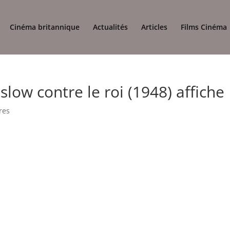
Cinéma britannique
Actualités
Articles
Films Cinéma
low contre le roi (1948) affiche
res