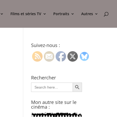
Films et séries TV
Portraits
Autres
Suivez-nous :
Rechercher
Search Button
Search
for:
Mon autre site sur le
cinéma :