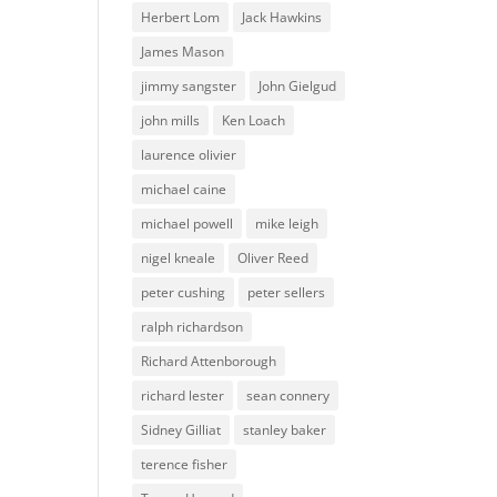
Herbert Lom
Jack Hawkins
James Mason
jimmy sangster
John Gielgud
john mills
Ken Loach
laurence olivier
michael caine
michael powell
mike leigh
nigel kneale
Oliver Reed
peter cushing
peter sellers
ralph richardson
Richard Attenborough
richard lester
sean connery
Sidney Gilliat
stanley baker
terence fisher