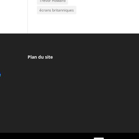
Trevor Howard
écrans britanniques
Plan du site