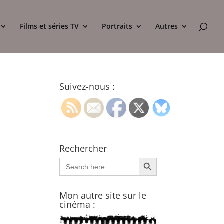
Films et séries TV
Portraits
Autres
Suivez-nous :
Rechercher
Search Button
Search
for:
Mon autre site sur le
cinéma :