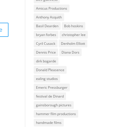
Amicus Productions
Anthony Asquith
Basil Dearden
Bob hoskins
bryan forbes
christopher lee
Cyril Cusack
Denholm Elliott
Dennis Price
Diana Dors
dirk bogarde
Donald Pleasence
ealing studios
Emeric Pressburger
festival de Dinard
gainsborough pictures
hammer film productions
handmade films