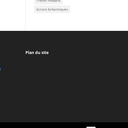
Trevor Howard
écrans britanniques
Plan du site