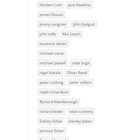
Herbert Lom
Jack Hawkins
James Mason
jimmy sangster
John Gielgud
john mills
Ken Loach
laurence olivier
michael caine
michael powell
mike leigh
nigel kneale
Oliver Reed
peter cushing
peter sellers
ralph richardson
Richard Attenborough
richard lester
sean connery
Sidney Gilliat
stanley baker
terence fisher