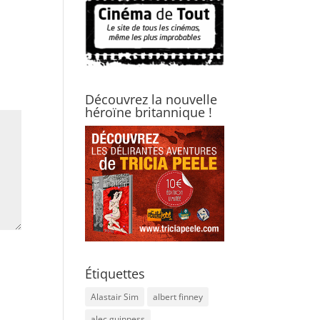
Découvrez la nouvelle
héroïne britannique !
Étiquettes
Alastair Sim
albert finney
alec guinness