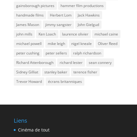
gainsborough pictures
hammer film productions
handmade films
Herbert Lom
Jack Hawkins
James Mason
jimmy sangster
John Gielgud
john mills
Ken Loach
laurence olivier
michael caine
michael powell
mike leigh
nigel kneale
Oliver Reed
peter cushing
peter sellers
ralph richardson
Richard Attenborough
richard lester
sean connery
Sidney Gilliat
stanley baker
terence fisher
Trevor Howard
écrans britanniques
Liens
Cinéma de tout