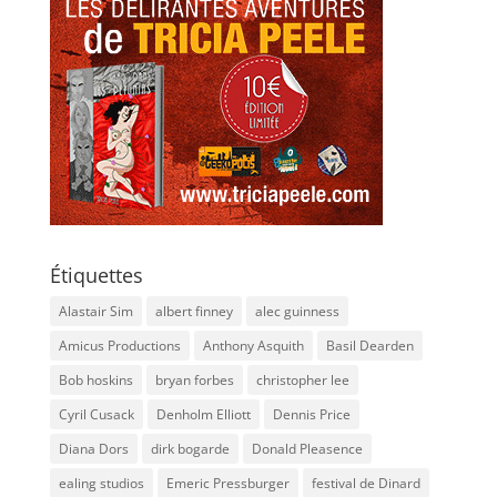
Étiquettes
Alastair Sim
albert finney
alec guinness
Amicus Productions
Anthony Asquith
Basil Dearden
Bob hoskins
bryan forbes
christopher lee
Cyril Cusack
Denholm Elliott
Dennis Price
Diana Dors
dirk bogarde
Donald Pleasence
ealing studios
Emeric Pressburger
festival de Dinard