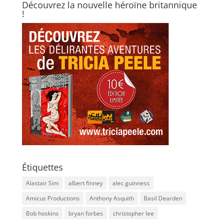
Découvrez la nouvelle héroïne britannique
!
Étiquettes
Alastair Sim
albert finney
alec guinness
Amicus Productions
Anthony Asquith
Basil Dearden
Bob hoskins
bryan forbes
christopher lee