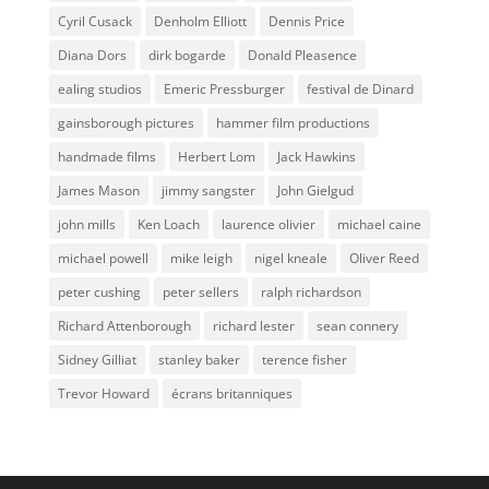
Cyril Cusack
Denholm Elliott
Dennis Price
Diana Dors
dirk bogarde
Donald Pleasence
ealing studios
Emeric Pressburger
festival de Dinard
gainsborough pictures
hammer film productions
handmade films
Herbert Lom
Jack Hawkins
James Mason
jimmy sangster
John Gielgud
john mills
Ken Loach
laurence olivier
michael caine
michael powell
mike leigh
nigel kneale
Oliver Reed
peter cushing
peter sellers
ralph richardson
Richard Attenborough
richard lester
sean connery
Sidney Gilliat
stanley baker
terence fisher
Trevor Howard
écrans britanniques