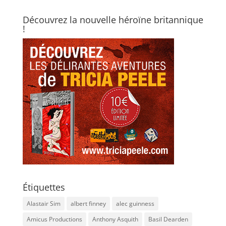
Découvrez la nouvelle héroïne britannique
!
Étiquettes
Alastair Sim
albert finney
alec guinness
Amicus Productions
Anthony Asquith
Basil Dearden