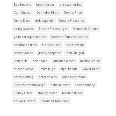
Bob hoskins
bryan forbes
christopher lee
Cyril Cusack
Denholm Elliott
Dennis Price
Diana Dors
dirk bogarde
Donald Pleasence
ealing studios
Emeric Pressburger
festival de Dinard
gainsborough pictures
hammer film productions
handmade films
Herbert Lom
Jack Hawkins
James Mason
jimmy sangster
John Gielgud
john mills
Ken Loach
laurence olivier
michael caine
michael powell
mike leigh
nigel kneale
Oliver Reed
peter cushing
peter sellers
ralph richardson
Richard Attenborough
richard lester
sean connery
Sidney Gilliat
stanley baker
terence fisher
Trevor Howard
écrans britanniques