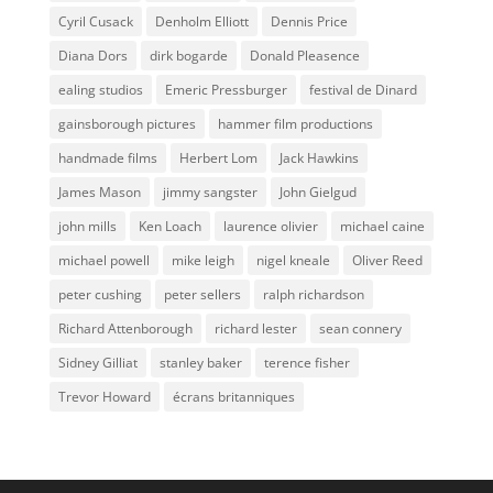
Cyril Cusack
Denholm Elliott
Dennis Price
Diana Dors
dirk bogarde
Donald Pleasence
ealing studios
Emeric Pressburger
festival de Dinard
gainsborough pictures
hammer film productions
handmade films
Herbert Lom
Jack Hawkins
James Mason
jimmy sangster
John Gielgud
john mills
Ken Loach
laurence olivier
michael caine
michael powell
mike leigh
nigel kneale
Oliver Reed
peter cushing
peter sellers
ralph richardson
Richard Attenborough
richard lester
sean connery
Sidney Gilliat
stanley baker
terence fisher
Trevor Howard
écrans britanniques