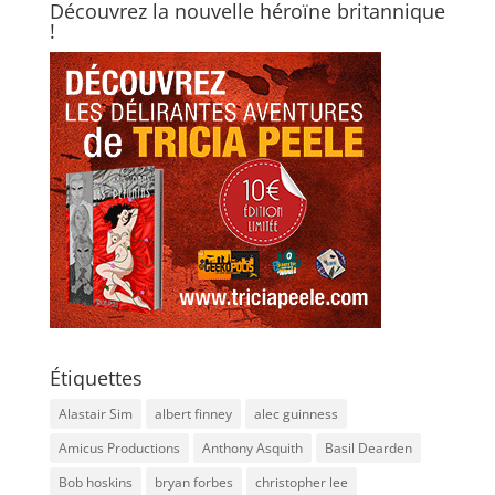
Découvrez la nouvelle héroïne britannique
!
Étiquettes
Alastair Sim
albert finney
alec guinness
Amicus Productions
Anthony Asquith
Basil Dearden
Bob hoskins
bryan forbes
christopher lee