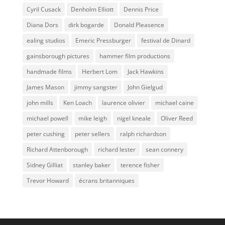
Cyril Cusack
Denholm Elliott
Dennis Price
Diana Dors
dirk bogarde
Donald Pleasence
ealing studios
Emeric Pressburger
festival de Dinard
gainsborough pictures
hammer film productions
handmade films
Herbert Lom
Jack Hawkins
James Mason
jimmy sangster
John Gielgud
john mills
Ken Loach
laurence olivier
michael caine
michael powell
mike leigh
nigel kneale
Oliver Reed
peter cushing
peter sellers
ralph richardson
Richard Attenborough
richard lester
sean connery
Sidney Gilliat
stanley baker
terence fisher
Trevor Howard
écrans britanniques