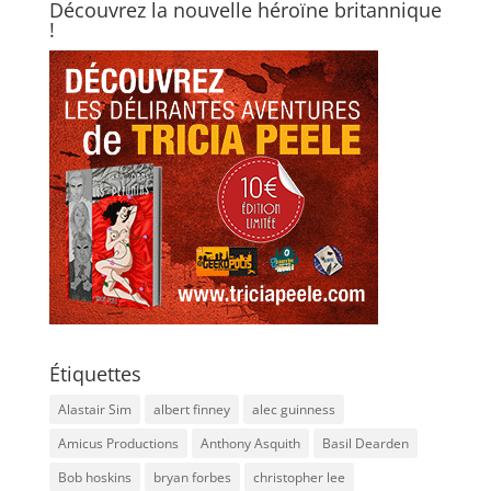
Découvrez la nouvelle héroïne britannique
!
Étiquettes
Alastair Sim
albert finney
alec guinness
Amicus Productions
Anthony Asquith
Basil Dearden
Bob hoskins
bryan forbes
christopher lee