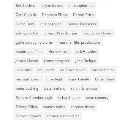
Bob hoskins
bryan forbes
christopher lee
Cyril Cusack
Denholm Elliott
Dennis Price
Diana Dors
dirk bogarde
Donald Pleasence
ealing studios
Emeric Pressburger
festival de Dinard
gainsborough pictures
hammer film productions
handmade films
Herbert Lom
Jack Hawkins
James Mason
jimmy sangster
John Gielgud
john mills
Ken Loach
laurence olivier
michael caine
michael powell
mike leigh
nigel kneale
Oliver Reed
peter cushing
peter sellers
ralph richardson
Richard Attenborough
richard lester
sean connery
Sidney Gilliat
stanley baker
terence fisher
Trevor Howard
écrans britanniques