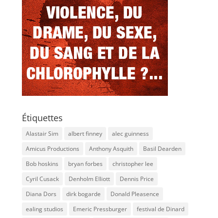
Étiquettes
Alastair Sim
albert finney
alec guinness
Amicus Productions
Anthony Asquith
Basil Dearden
Bob hoskins
bryan forbes
christopher lee
Cyril Cusack
Denholm Elliott
Dennis Price
Diana Dors
dirk bogarde
Donald Pleasence
ealing studios
Emeric Pressburger
festival de Dinard