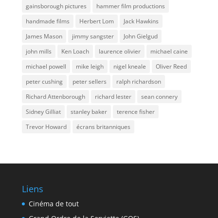
gainsborough pictures
hammer film productions
handmade films
Herbert Lom
Jack Hawkins
James Mason
jimmy sangster
John Gielgud
john mills
Ken Loach
laurence olivier
michael caine
michael powell
mike leigh
nigel kneale
Oliver Reed
peter cushing
peter sellers
ralph richardson
Richard Attenborough
richard lester
sean connery
Sidney Gilliat
stanley baker
terence fisher
Trevor Howard
écrans britanniques
Liens
Cinéma de tout