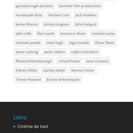
gainsborough pictures
hammer film productions
handmade films
Herbert Lom
Jack Hawkins
James Mason
jimmy sangster
John Gielgud
john mills
Ken Loach
laurence olivier
michael caine
michael powell
mike leigh
nigel kneale
Oliver Reed
peter cushing
peter sellers
ralph richardson
Richard Attenborough
richard lester
sean connery
Sidney Gilliat
stanley baker
terence fisher
Trevor Howard
écrans britanniques
Liens
Cinéma de tout