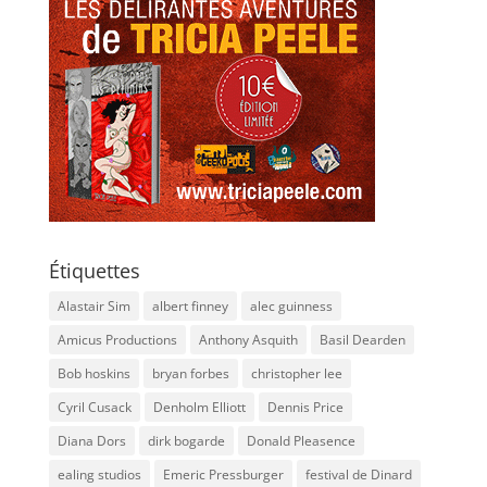
Étiquettes
Alastair Sim
albert finney
alec guinness
Amicus Productions
Anthony Asquith
Basil Dearden
Bob hoskins
bryan forbes
christopher lee
Cyril Cusack
Denholm Elliott
Dennis Price
Diana Dors
dirk bogarde
Donald Pleasence
ealing studios
Emeric Pressburger
festival de Dinard