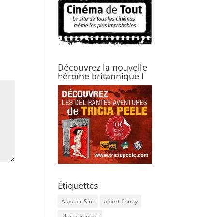
Découvrez la nouvelle
héroïne britannique !
Étiquettes
Alastair Sim
albert finney
alec guinness