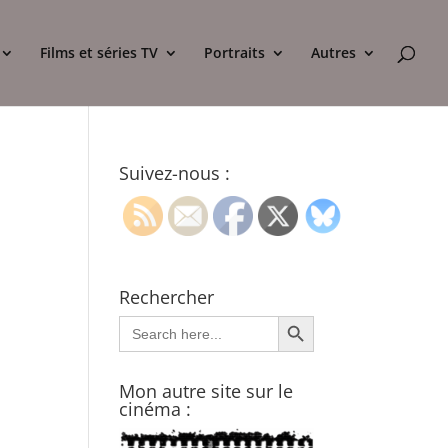
Films et séries TV
Portraits
Autres
Suivez-nous :
Rechercher
Search Button
Search
for:
Mon autre site sur le
cinéma :