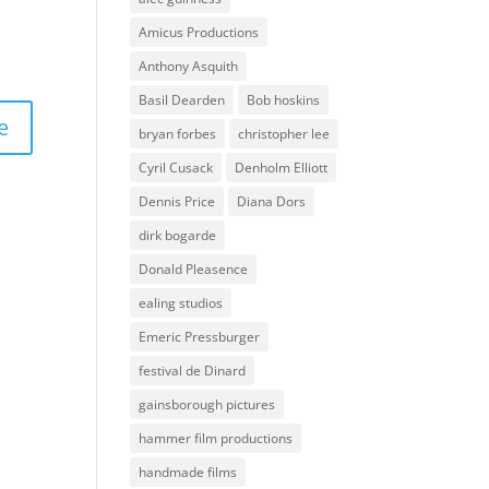
Amicus Productions
Anthony Asquith
Basil Dearden
Bob hoskins
bryan forbes
christopher lee
Cyril Cusack
Denholm Elliott
Dennis Price
Diana Dors
dirk bogarde
Donald Pleasence
ealing studios
Emeric Pressburger
festival de Dinard
gainsborough pictures
hammer film productions
handmade films