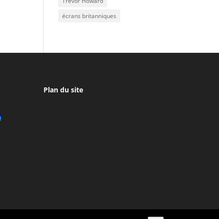
Trevor Howard
écrans britanniques
Plan du site