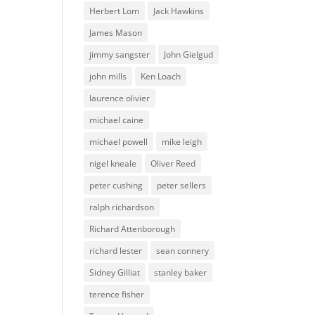
Herbert Lom
Jack Hawkins
James Mason
jimmy sangster
John Gielgud
john mills
Ken Loach
laurence olivier
michael caine
michael powell
mike leigh
nigel kneale
Oliver Reed
peter cushing
peter sellers
ralph richardson
Richard Attenborough
richard lester
sean connery
Sidney Gilliat
stanley baker
terence fisher